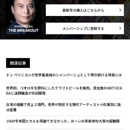
最新号の購入はこちらから
メンバーシップに登録する
関連記事
ドン ペリニヨンが世界最高峰のシャンパーニュとして輝き続ける特長とは
世界初、コオロギを原料にしたクラフトビールを販売。昆虫食のANTCICA
DAと遠野醸造が共同開発
台湾の個展で売上２億円。世界が熱狂する現代アーティスト小松美羽に独
占密着
小6の宇多田ヒカルも突破できなかった、お〜いお茶新俳句大賞の超難関