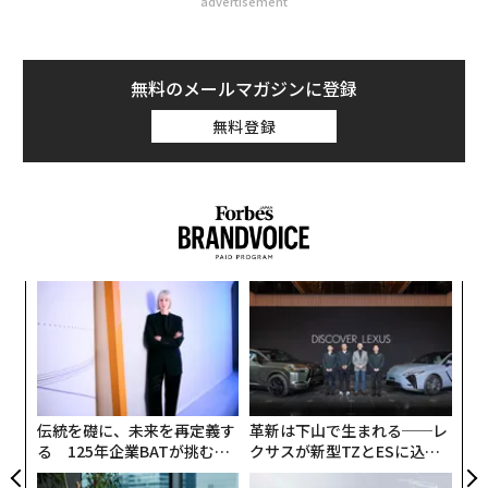
advertisement
無料のメールマガジンに登録
無料登録
ィン
ア
ズが
の
ムの
た
〜
金
個
ェ
伝統を礎に、未来を再定義す
革新は下山で生まれる──レ
る 125年企業BATが挑むス
クサスが新型TZとESに込め
モークレスな未来
た「DISCOVER」の哲学