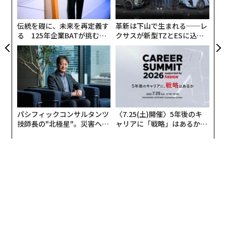
個
ェ
伝統を礎に、未来を再定義す
革新は下山で生まれる──レ
る 125年企業BATが挑むス
クサスが新型TZとESに込め
モークレスな未来
た「DISCOVER」の哲学
パシフィックコンサルタンツ
〈7.25(土)開催〉5年後のキ
技師長の"北極星"。災害への
ャリアに「戦略」はあるか。
無力感を乗り越え見つけた、
トップエグゼクティブのキャ
防災一筋20年の答え
リアに触れる1日│CAREER S
UMMIT 2026