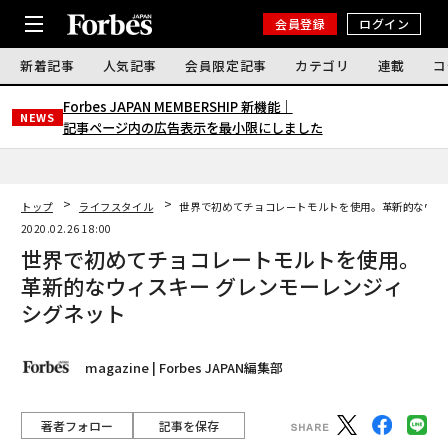
会員登録
ログイン
新着記事
人気記事
会員限定記事
カテゴリ
連載
コ
Forbes JAPAN MEMBERSHIP 新機能｜
NEWS
記事ページ内の広告表示を最小限にしました
トップ
ライフスタイル
世界で初めてチョコレートモルトを使用。革新的なウィス
2020.02.26 18:00
世界で初めてチョコレートモルトを使用。
革新的なウィスキー グレンモーレンジィ
シグネット
magazine | Forbes JAPAN編集部
著者フォロー
記事を保存