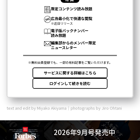
text and edit by Miyako Akiyama｜photographs by Jiro Ohtani
2026年9月号発売中