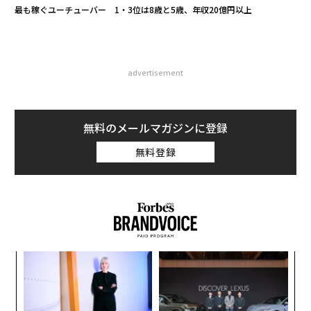
最も稼ぐユーチューバー 1・3位は8歳と5歳、年収20億円以上
advertisement
無料のメールマガジンに登録
無料登録
ィン
ア
ズが
の
ムの
た
〜
金