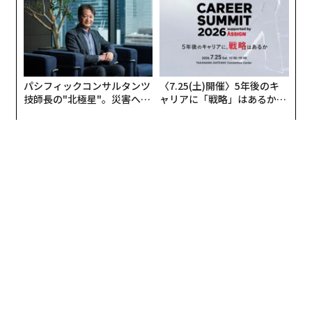
パシフィックコンサルタンツ
〈7.25(土)開催〉5年後のキ
技師長の"北極星"。災害への
ャリアに「戦略」はあるか。
無力感を乗り越え見つけた、
トップエグゼクティブのキャ
防災一筋20年の答え
リアに触れる1日│CAREER S
UMMIT 2026