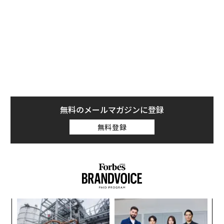
ジュールを示していない。
〜
織
う
革
T
ク
た「
なぜ“眠っていた環境技
挑戦は個から始まり、共創に
術”が、下水インフラを変え
よって加速する NORQAIN JA
たのか──産総研×月島JFE
PAN 特別座談会
アクアソリューションの10年