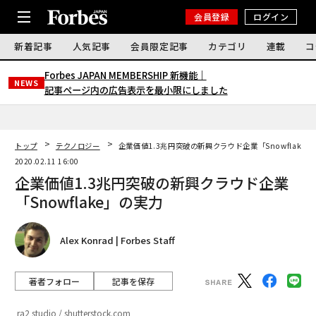
会員登録
ログイン
新着記事
人気記事
会員限定記事
カテゴリ
連載
コ
Forbes JAPAN MEMBERSHIP 新機能｜
NEWS
記事ページ内の広告表示を最小限にしました
トップ
テクノロジー
企業価値1.3兆円突破の新興クラウド企業「Snowflake
2020.02.11 16:00
企業価値1.3兆円突破の新興クラウド企業
「Snowflake」の実力
Alex Konrad | Forbes Staff
著者フォロー
記事を保存
ra2 studio / shutterstock.com