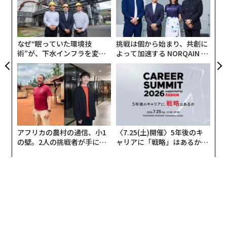
アフリカの農村の通信、小1
〈7.25(土)開催〉5年後のキ
の壁。2人の挑戦者が手にし
ャリアに「戦略」はあるか。
た「次なる武器」
トップエグゼクティブのキャ
リアに触れる1日│CAREER S
UMMIT 2026
編集＝上田裕資
2026年9月号発売中
最新号の購入はこちらから
メンバーシップに登録する