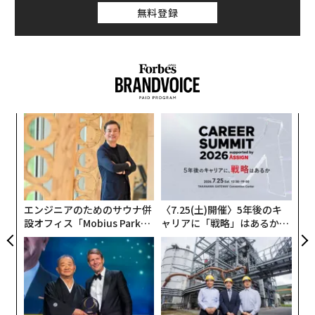
無料登録
革
ク
た「
挑
よっ
PA
エンジニアのためのサウナ併
〈7.25(土)開催〉5年後のキ
設オフィス「Mobius Park」
ャリアに「戦略」はあるか。
がオープン──タマディック
トップエグゼクティブのキャ
が健康経営を徹底する理由
リアに触れる1日│CAREER S
UMMIT 2026