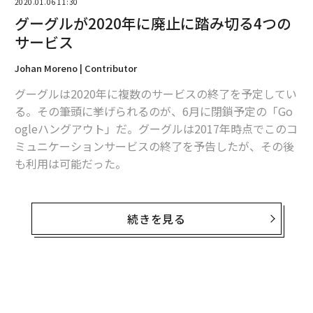
2020.01.06 11:30
グーグルが2020年に廃止に踏み切る4つの
サービス
Johan Moreno | Contributor
グーグルは2020年に複数のサービスの終了を予定してい
る。その筆頭に挙げられるのが、6月に閉鎖予定の「Go
ogleハングアウト」だ。グーグルは2017年時点でこのコ
ミュニケーションサービスの終了を予告したが、その後
も利用は可能だった。
大幅なスケジュール遅延の後、グーグルはビジネス版G
Suiteのハングアウト利用者らを2020年6月までに、新サ
続きを見る
ービスのハングアウトChatとハングアウトMeetに移行
させようとしている。
コンシューマ版のハングアウト利用者らも今後、Chatと
無料のメールマガジンに登録
Meetに移行させられる予定だが、グーグルは明確なスケ
無料登録