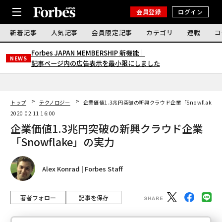
会員登録
ログイン
新着記事
人気記事
会員限定記事
カテゴリ
連載
コ
Forbes JAPAN MEMBERSHIP 新機能｜
NEWS
記事ページ内の広告表示を最小限にしました
トップ
テクノロジー
企業価値1.3兆円突破の新興クラウド企業「Snowflake
2020.02.11 16:00
企業価値1.3兆円突破の新興クラウド企業
「Snowflake」の実力
Alex Konrad | Forbes Staff
著者フォロー
記事を保存