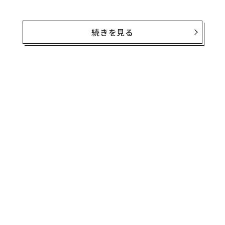
大幅なスケジュール遅延の後、グーグルはビジネス版G
Suiteのハングアウト利用者らを2020年6月までに、新サ
続きを見る
ービスのハングアウトChatとハングアウトMeetに移行
させようとしている。
コンシューマ版のハングアウト利用者らも今後、Chatと
無料のメールマガジンに登録
Meetに移行させられる予定だが、グーグルは明確なスケ
無料登録
ジュールを示していない。
「
3
C
挑
る
よっ
PA