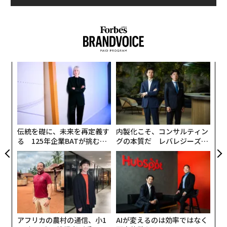
「
3
C
挑
る
よっ
PA
伝統を礎に、未来を再定義す
内製化こそ、コンサルティン
る 125年企業BATが挑むス
グの本質だ レバレジーズが
モークレスな未来
実践する、次世代ファームの
全貌
アフリカの農村の通信、小1
AIが変えるのは効率ではなく