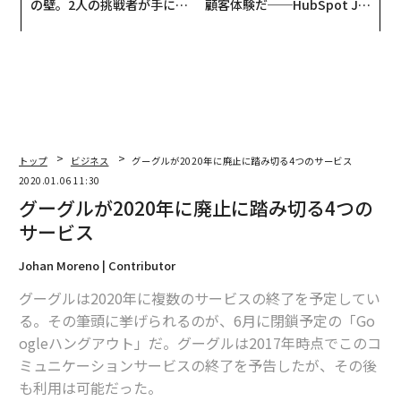
の壁。2人の挑戦者が手にし
顧客体験だ──HubSpot Ja
た「次なる武器」
panが語る「Grow Better」
な組織のつくり方
トップ
ビジネス
グーグルが2020年に廃止に踏み切る4つのサービス
2020.01.06 11:30
グーグルが2020年に廃止に踏み切る4つの
サービス
Johan Moreno | Contributor
グーグルは2020年に複数のサービスの終了を予定してい
る。その筆頭に挙げられるのが、6月に閉鎖予定の「Go
ogleハングアウト」だ。グーグルは2017年時点でこのコ
ミュニケーションサービスの終了を予告したが、その後
も利用は可能だった。