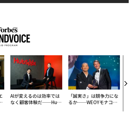
パシ
ンツ
災害
え見
年の
エ
AIが変えるのは効率では
「誠実さ」は競争力にな
い
なく顧客体験だ──Hub
るか──WEOYモナコで
Spot Japanが語る「Gr
見た、くら寿司の経営哲
ow Better」な組織のつ
学
くり方