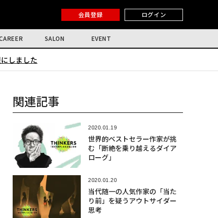
会員登録
ログイン
CAREER
SALON
EVENT
限にしました
関連記事
2020.01.19
世界的ベストセラー作家が挑
む「断絶を乗り越えるダイア
ローグ」
2020.01.20
当代随一の人気作家の「当た
り前」を疑うアウトサイダー
思考