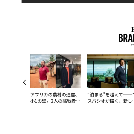
アフリカの農村の通信、
“泊まる”を超えて──
小1の壁。2人の挑戦者が
スパシオが描く、新し
手にした「次なる武器」
日本のラグジュアリー
（前編）