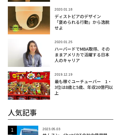
2020.01.18
ディストピアのデザイン
「褒められる行動」から逸脱
せよ
2020.01.25
ハーバードでMBA取得、その
ままアメリカで活躍する日本
人のキャリア
2019.12.19
最も稼ぐユーチューバー 1・
3位は8歳と5歳、年収20億円以
上
人気記事
2023.05.03
サムスン、ChatGPTの社内使用禁