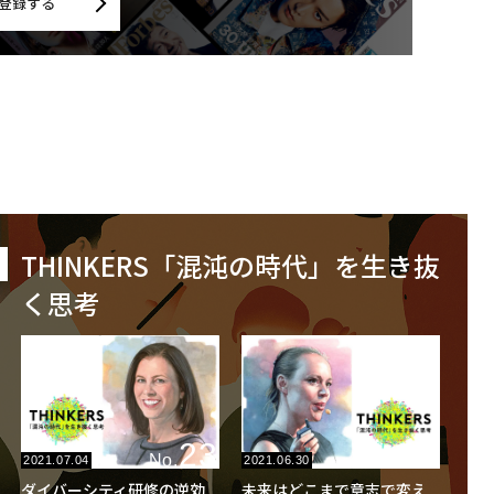
登録する
THINKERS「混沌の時代」を生き抜
く思考
23
22
No.
No.
2021.07.04
2021.06.30
ダイバーシティ研修の逆効
未来はどこまで意志で変え