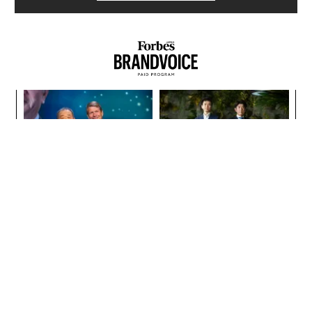
ナ併
A
k」
顧客
ック
pa
目
由
な
の
ン
「誠実さ」は競争力になるか
内製化こそ、コンサルティン
──WEOYモナコで見た、く
グの本質だ レバレジーズが
ら寿司の経営哲学
実践する、次世代ファームの
全貌
“泊まる”を超えて─エスパシ
「老舗は常に新しい」。創業