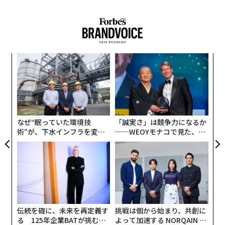
小1
目
にし
の
ン
「
左右
T
日
なぜ“眠っていた環境技
「誠実さ」は競争力になるか
術”が、下水インフラを変え
──WEOYモナコで見た、く
たのか──産総研×月島JFE
ら寿司の経営哲学
アクアソリューションの10年
伝統を礎に、未来を再定義す
挑戦は個から始まり、共創に
る 125年企業BATが挑むス
よって加速する NORQAIN JA