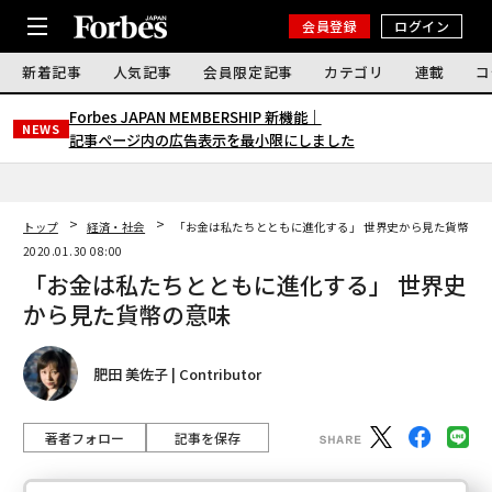
会員登録
ログイン
新着記事
人気記事
会員限定記事
カテゴリ
連載
コ
Forbes JAPAN MEMBERSHIP 新機能｜
NEWS
記事ページ内の広告表示を最小限にしました
トップ
経済・社会
「お金は私たちとともに進化する」 世界史から見た貨幣の
2020.01.30 08:00
「お金は私たちとともに進化する」 世界史
から見た貨幣の意味
肥田 美佐子 | Contributor
著者フォロー
記事を保存