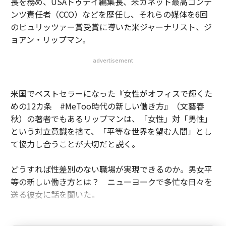
長を務め、USAトゥデイ編集長、米ガネット最高コンテ
ンツ責任者（CCO）などを歴任し、それらの媒体を6回
のピュリッツァー賞受賞に導いた米ジャーナリスト、ジ
ョアン・リップマン。
advertisement
米国でベストセラーになった『女性がオフィスで輝くた
めの12カ条 #MeToo時代の新しい働き方』（文藝春
秋）の著者でもあるリップマンは、「女性」対「男性」
という対立意識を捨て、「平等な世界を望む人間」とし
て協力し合うことが大切だと説く。
どうすれば性差別のない職場が実現できるのか。男女平
等の新しい働き方とは？ ニューヨークで多忙な日々を
送る彼女に話を聞いた。