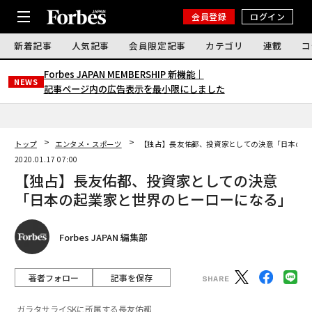
会員登録
ログイン
新着記事
人気記事
会員限定記事
カテゴリ
連載
コ
Forbes JAPAN MEMBERSHIP 新機能｜
NEWS
記事ページ内の広告表示を最小限にしました
トップ
エンタメ・スポーツ
【独占】長友佑都、投資家としての決意「日本の起
2020.01.17 07:00
【独占】長友佑都、投資家としての決意
「日本の起業家と世界のヒーローになる」
Forbes JAPAN 編集部
著者フォロー
記事を保存
ガラタサライSKに所属する長友佑都