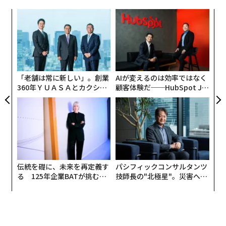
模組
“
“使
オ
【N
ジ
挑
C】
よっ
PA
「老舗は常に新しい」。創業
AIが変えるのは効率ではなく
360年ＹＵＡＳＡとカクシン
顧客体験だ──HubSpot Ja
CEO田尻望が語る、AIを超え
panが語る「Grow Better」
る人の価値
な組織のつくり方
伝統を礎に、未来を再定義す
パシフィックコンサルタンツ
る 125年企業BATが挑むス
技師長の"北極星"。災害への
モークレスな未来
無力感を乗り越え見つけた、
防災一筋20年の答え