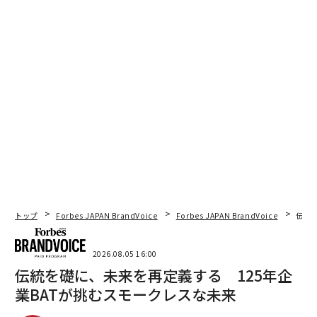
トップ
Forbes JAPAN BrandVoice
Forbes JAPAN BrandVoice
伝統
2026.08.05 16:00
伝統を礎に、未来を再定義する 125年企
業BATが挑むスモークレスな未来