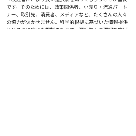
です。そのためには、政策関係者、小売り・流通パート
ナー、取引先、消費者、メディアなど、たくさんの人々
の協力が欠かせません。科学的根拠に基づいた情報提供
とリスクに応じた規制のもとで、選択肢への理解を広げ
ていく必要があります」
125周年を迎えるBATが目指しているのは、単なる事業
構造の転換ではない。長い歴史のなかで培われた知見と
信頼を礎に、スモークレス製品への移行を支援し、喫煙
に伴う健康への影響を低減することだ。それは、次の時
代にふさわしい新たな価値を創造する挑戦でもある。
「スモークレスな世界の実現。それが私の使命であり、
BATの目指す未来です」
成熟した産業だからこそ、変革の可能性は大きい。そし
てその変革を先導する日本市場は未来を照らす重要な存
在なのだ。