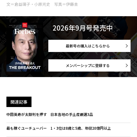
文＝倉益璃子・小原光史 写真＝伊藤圭
2026年9月号発売中
最新号の購入はこちらから
メンバーシップに登録する
関連記事
中田英寿が太鼓判を押す 日本各地の手土産厳選3品
最も稼ぐユーチューバー 1・3位は8歳と5歳、年収20億円以上