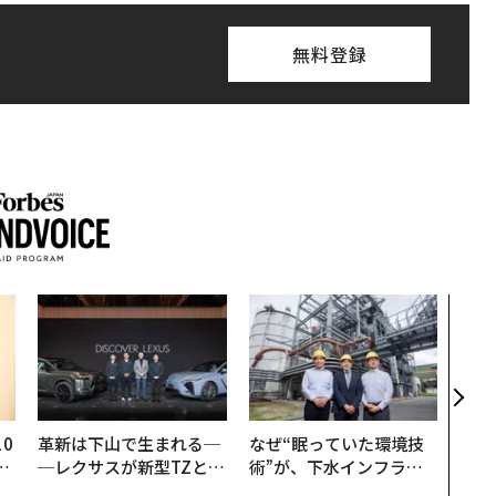
無料登録
伝統
義す
が挑
来
0
革新は下山で生まれる─
なぜ“眠っていた環境技
─
─レクサスが新型TZとE
術”が、下水インフラを
型
Sに込めた「DISCOVE
変えたのか──産総研×