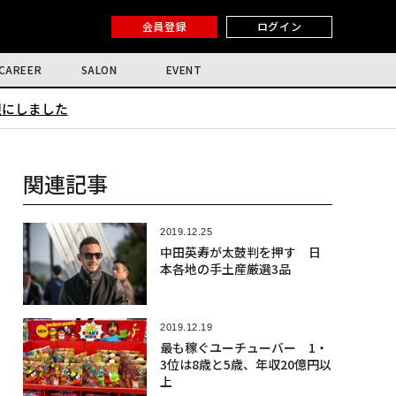
会員登録
ログイン
CAREER
SALON
EVENT
限にしました
関連記事
2019.12.25
中田英寿が太鼓判を押す 日
本各地の手土産厳選3品
2019.12.19
最も稼ぐユーチューバー 1・
3位は8歳と5歳、年収20億円以
上