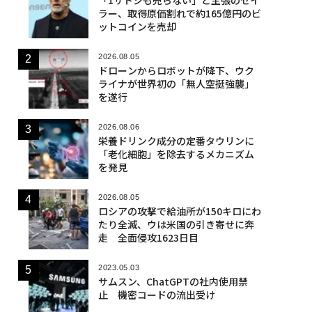
ラー、取得原価割れで約165億円のビ
ットコインを売却
2026.08.05
ドローンからロボットが降下、ウク
ライナが世界初の「無人空挺強襲」
を遂行
2026.08.06
栄養ドリンク成分の定番タウリンに
「老化細胞」を除去するメカニズム
を発見
2026.08.05
ロシアの攻撃で給油所が150キロにわ
たり全滅、ウは米国の引き寄せに奔
走 全面侵攻1623日目
2023.05.03
サムスン、ChatGPTの社内使用禁
止 機密コードの流出受け