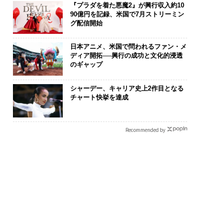
『プラダを着た悪魔2』が興行収入約10
90億円を記録、米国で7月ストリーミン
グ配信開始
日本アニメ、米国で問われるファン・メ
ディア開拓──興行の成功と文化的浸透
のギャップ
シャーデー、キャリア史上2作目となる
チャート快挙を達成
Recommended by