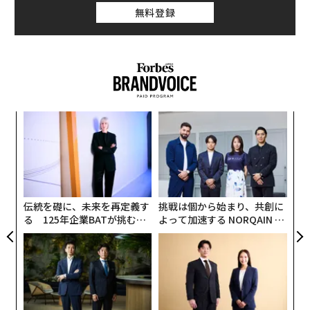
無料登録
「
変え
─
FE
ら
ア
0年
の
た
伝統を礎に、未来を再定義す
挑戦は個から始まり、共創に
る 125年企業BATが挑むス
よって加速する NORQAIN JA
モークレスな未来
PAN 特別座談会