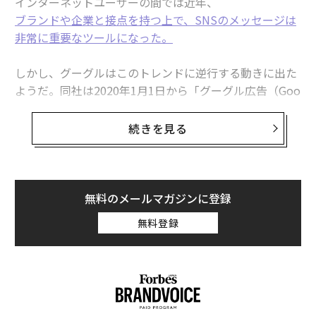
インターネットユーザーの間では近年、
ブランドや企業と接点を持つ上で、SNSのメッセージは
非常に重要なツールになった。
しかし、グーグルはこのトレンドに逆行する動きに出た
ようだ。同社は2020年1月1日から「グーグル広告（Goo
gle Ads）」の顧客サポートで、フェイスブックやツイッ
ターのダイレクトメッセージを用いることを停止すると
続きを見る
いう。
グーグルはGoogle Adsの公式アカウントを、フェイスブ
ックやツイッター上に開設しているが、これらのアカウ
無料のメールマガジンに登録
ント経由の顧客とのやりとりも中止するという。その代
無料登録
わりに同社は顧客らに対し、オンラインフォームからリ
クエストを送り、個別のコミュニケーションをとること
を求めている。