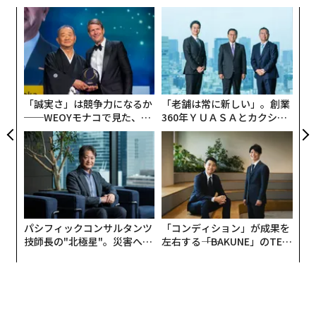
パシ
革
ラグ
ク
た「
エ
設オ
が
が
「誠実さ」は競争力になるか
「老舗は常に新しい」。創業
──WEOYモナコで見た、く
360年ＹＵＡＳＡとカクシン
ら寿司の経営哲学
CEO田尻望が語る、AIを超え
る人の価値
パシフィックコンサルタンツ
「コンディション」が成果を
技師長の"北極星"。災害への
左右する――「BAKUNE」のTEN
無力感を乗り越え見つけた、
TIALが支える「挑戦者の明
防災一筋20年の答え
日」