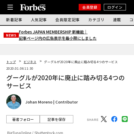
会員登録
ログイン
新着記事
人気記事
会員限定記事
カテゴリ
連載
コ
Forbes JAPAN MEMBERSHIP 新機能｜
NEWS
記事ページ内の広告表示を最小限にしました
トップ
ビジネス
グーグルが2020年に廃止に踏み切る4つのサービス
2020.01.06 11:30
グーグルが2020年に廃止に踏み切る4つの
サービス
Johan Moreno | Contributor
著者フォロー
記事を保存
BigTunaOnline / Shutterstock.com