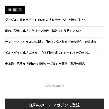
関連記事
グーグル、顧客サポートでSNSの「メッセージ」利用を停止へ
劇的な脱出に成功したゴーン被告 海外はどう見ているか
元ファーストクラスCAに聞く「機内で噂される一流の乗客」の共通点
ビル・ゲイツ成功の秘密 「必ず持ち運ぶ」トートバッグの中に
史上最も危険な「iPhone接続ケーブル」が発売、悪用の懸念
advertisement
無料のメールマガジンに登録