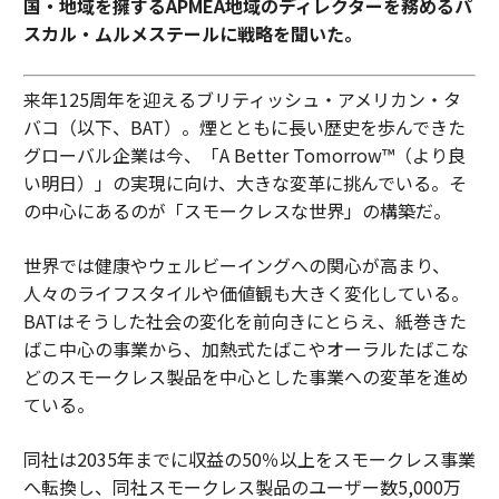
国・地域を擁するAPMEA地域のディレクターを務めるパ
スカル・ムルメステールに戦略を聞いた。
来年125周年を迎えるブリティッシュ・アメリカン・タ
バコ（以下、BAT）。煙とともに長い歴史を歩んできた
グローバル企業は今、「A Better Tomorrow™（より良
い明日）」の実現に向け、大きな変革に挑んでいる。そ
の中心にあるのが「スモークレスな世界」の構築だ。
世界では健康やウェルビーイングへの関心が高まり、
人々のライフスタイルや価値観も大きく変化している。
BATはそうした社会の変化を前向きにとらえ、紙巻きた
ばこ中心の事業から、加熱式たばこやオーラルたばこな
どのスモークレス製品を中心とした事業への変革を進め
ている。
同社は2035年までに収益の50％以上をスモークレス事業
へ転換し、同社スモークレス製品のユーザー数5,000万