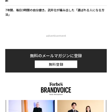
劇
7年間、毎日3時間の自分磨き。武井壮が編み出した「選ばれる人になる方
法」
advertisement
無料のメールマガジンに登録
無料登録
るか
「
、く
3