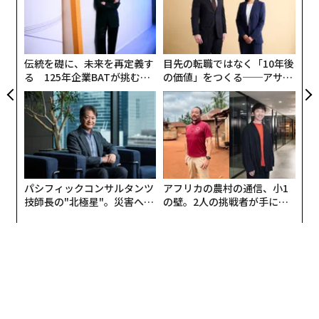
C
挑
る
よっ
PA
伝統を礎に、未来を再定義す
目先の転職ではなく「10年後
る 125年企業BATが挑むス
の価値」をつくる──アサイ
モークレスな未来
ンの長期伴走型支援とは
パシフィックコンサルタンツ
アフリカの農村の通信、小1
技師長の"北極星"。災害への
の壁。2人の挑戦者が手にし
無力感を乗り越え見つけた、
た「次なる武器」
防災一筋20年の答え