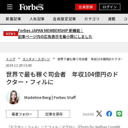
会員登録
ログイン
新着記事
人気記事
会員限定記事
カテゴリ
連載
コ
Forbes JAPAN MEMBERSHIP 新機能｜
NEWS
記事ページ内の広告表示を最小限にしました
トップ
エンタメ・スポーツ
世界で最も稼ぐ司会者 年収104億円のドクター・
2019.12.20 15:00
世界で最も稼ぐ司会者 年収104億円のド
クター・フィルに
Madeline Berg | Forbes Staff
著者フォロー
記事を保存
「ドクター・フィル」ことフィル・マグロー（Photo by: Nathan Conglet