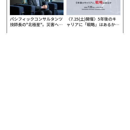
パシフィックコンサルタンツ
〈7.25(土)開催〉5年後のキ
技師長の"北極星"。災害への
ャリアに「戦略」はあるか。
無力感を乗り越え見つけた、
トップエグゼクティブのキャ
防災一筋20年の答え
リアに触れる1日│CAREER S
UMMIT 2026