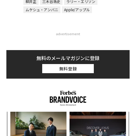
柳井正
三木谷浩史
ラリー・エリソン
ムケシュ・アンバニ
Apple/アップル
advertisement
無料のメールマガジンに登録
無料登録
〜
織
う
“
T