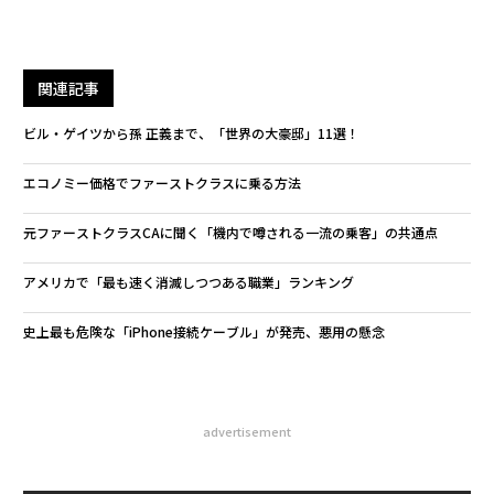
関連記事
ビル・ゲイツから孫 正義まで、「世界の大豪邸」11選！
エコノミー価格でファーストクラスに乗る方法
元ファーストクラスCAに聞く「機内で噂される一流の乗客」の共通点
アメリカで「最も速く消滅しつつある職業」ランキング
史上最も危険な「iPhone接続ケーブル」が発売、悪用の懸念
advertisement