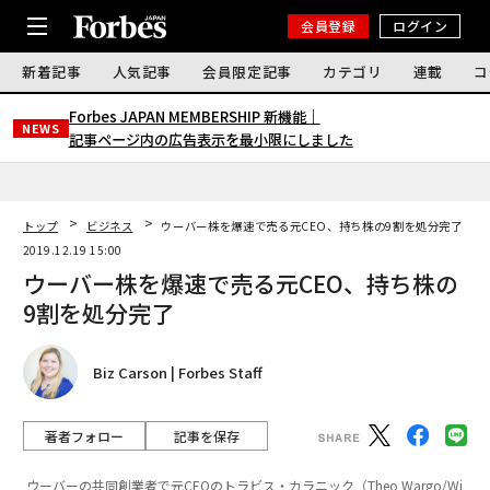
会員登録
ログイン
新着記事
人気記事
会員限定記事
カテゴリ
連載
コ
Forbes JAPAN MEMBERSHIP 新機能｜
NEWS
記事ページ内の広告表示を最小限にしました
トップ
ビジネス
ウーバー株を爆速で売る元CEO、持ち株の9割を処分完了
2019.12.19 15:00
ウーバー株を爆速で売る元CEO、持ち株の
9割を処分完了
Biz Carson | Forbes Staff
著者フォロー
記事を保存
ウーバーの共同創業者で元CEOのトラビス・カラニック（Theo Wargo/Wi