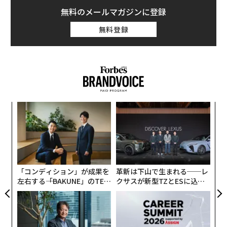
無料のメールマガジンに登録
無料登録
〜
織
う
“
T
シ
グ
「コンディション」が成果を
革新は下山で生まれる──レ
左右する――「BAKUNE」のTEN
クサスが新型TZとESに込め
TIALが支える「挑戦者の明
た「DISCOVER」の哲学
日」