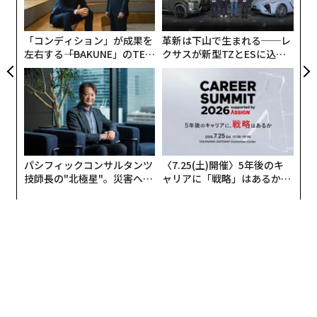
シ
グ
「コンディション」が成果を
革新は下山で生まれる──レ
左右する――「BAKUNE」のTEN
クサスが新型TZとESに込め
TIALが支える「挑戦者の明
た「DISCOVER」の哲学
日」
パシフィックコンサルタンツ
〈7.25(土)開催〉5年後のキ
技師長の"北極星"。災害への
ャリアに「戦略」はあるか。
無力感を乗り越え見つけた、
トップエグゼクティブのキャ
防災一筋20年の答え
リアに触れる1日│CAREER S
UMMIT 2026