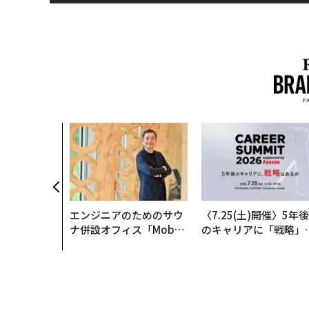
エンジニアのためのサウ
〈7.25(土)開催〉5年後
ナ併設オフィス「Mobiu
のキャリアに「戦略」
s Park」がオープン──
あるか。トップエグゼ
タマディックが健康経営
ティブのキャリアに触
を徹底する理由
る1日│CAREER SUMM
T 2026