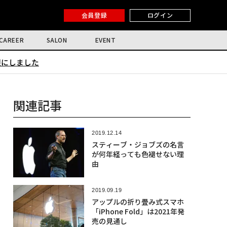
会員登録
ログイン
CAREER
SALON
EVENT
限にしました
関連記事
2019.12.14
スティーブ・ジョブズの名言
が何年経っても色褪せない理
由
2019.09.19
アップルの折り畳み式スマホ
「iPhone Fold」は2021年発
売の見通し