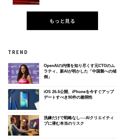
もっと見る
TREND
OpenAIの内情を知り尽くす元CTOのム
ラティ、新AIが明かした「中国製への傾
倒」
iOS 26.6公開、iPhoneを今すぐアップ
デートすべき90件の脆弱性
洗練だけで戦略なし──AIクリエイティ
ブに潜む本当のリスク