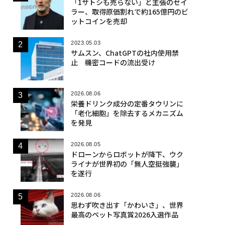
「1サトシも売らない」と主張のセイ
ラー、取得原価割れで約165億円のビ
ットコインを売却
2023.05.03
サムスン、ChatGPTの社内使用禁
止 機密コードの流出受け
2026.08.06
栄養ドリンク成分の定番タウリンに
「老化細胞」を除去するメカニズム
を発見
2026.08.05
ドローンからロボットが降下、ウク
ライナが世界初の「無人空挺強襲」
を遂行
2026.08.06
思わず吹き出す「かわいさ」、世界
最高のペット写真賞2026入選作品