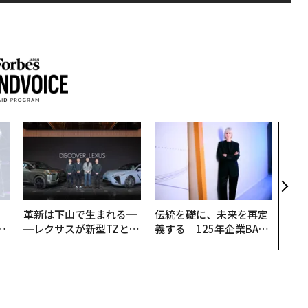
AI
なく
Spo
ow 
くり
革新は下山で生まれる─
伝統を礎に、未来を再定
は
─レクサスが新型TZとE
義する 125年企業BAT
ク
Sに込めた「DISCOVE
が挑むスモークレスな未
れ
R」の哲学
来
I