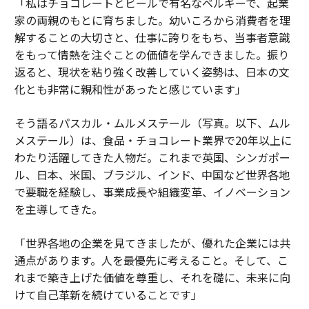
「私はチョコレートとビールで有名なベルギーで、起業
家の両親のもとに育ちました。幼いころから消費者を理
解することの大切さと、仕事に誇りをもち、当事者意識
をもって情熱を注ぐことの価値を学んできました。振り
返ると、現状を粘り強く改善していく姿勢は、日本の文
化とも非常に親和性があったと感じています」
そう語るパスカル・ムルメステール（写真。以下、ムル
メステール）は、食品・チョコレート業界で20年以上に
わたり活躍してきた人物だ。これまで英国、シンガポー
ル、日本、米国、ブラジル、インド、中国など世界各地
で要職を経験し、事業成長や組織変革、イノベーション
を主導してきた。
「世界各地の企業を見てきましたが、優れた企業には共
通点があります。人を最優先に考えること。そして、こ
れまで築き上げた価値を尊重し、それを礎に、未来に向
けて自己革新を続けていることです」