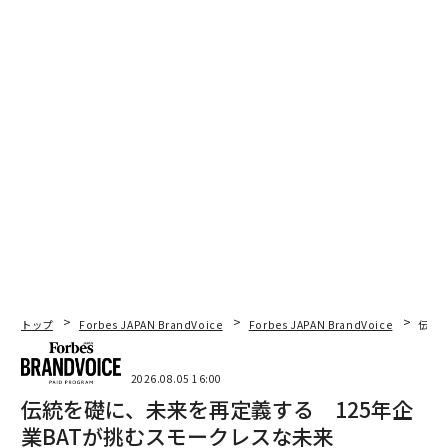
トップ
Forbes JAPAN BrandVoice
Forbes JAPAN BrandVoice
伝統
2026.08.05 16:00
伝統を礎に、未来を再定義する 125年企
業BATが挑むスモークレスな未来