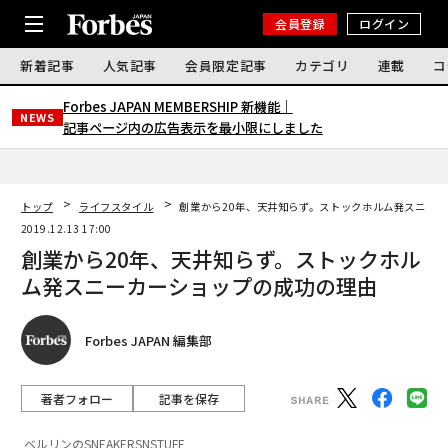
会員登録
ログイン
新着記事
人気記事
会員限定記事
カテゴリ
連載
コ
Forbes JAPAN MEMBERSHIP 新機能｜
NEWS
記事ページ内の広告表示を最小限にしました
トップ
ライフスタイル
創業から20年、天井知らず。ストックホルム発スニー
2019.12.13 17:00
創業から20年、天井知らず。ストックホル
ム発スニーカーショップの成功の理由
Forbes JAPAN 編集部
著者フォロー
記事を保存
ベルリンのSNEAKERSNSTUFF