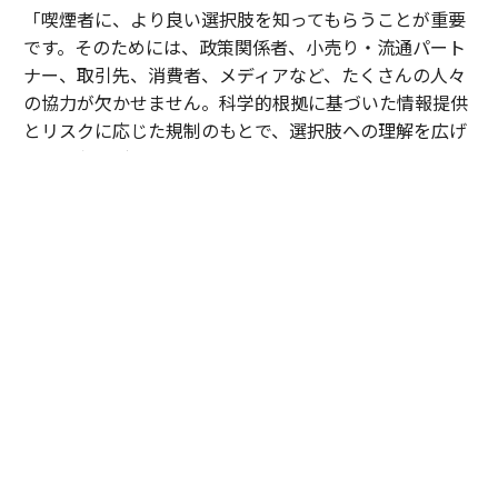
「喫煙者に、より良い選択肢を知ってもらうことが重要
です。そのためには、政策関係者、小売り・流通パート
ナー、取引先、消費者、メディアなど、たくさんの人々
の協力が欠かせません。科学的根拠に基づいた情報提供
とリスクに応じた規制のもとで、選択肢への理解を広げ
ていく必要があります」
125周年を迎えるBATが目指しているのは、単なる事業
構造の転換ではない。長い歴史のなかで培われた知見と
信頼を礎に、スモークレス製品への移行を支援し、喫煙
に伴う健康への影響を低減することだ。それは、次の時
代にふさわしい新たな価値を創造する挑戦でもある。
「スモークレスな世界の実現。それが私の使命であり、
BATの目指す未来です」
成熟した産業だからこそ、変革の可能性は大きい。そし
てその変革を先導する日本市場は未来を照らす重要な存