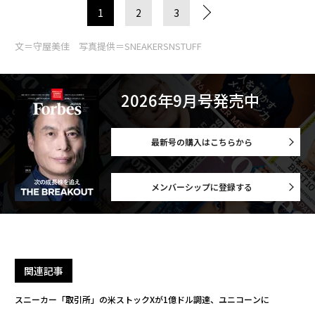
1
2
3
文＝守屋美佳 写真提供＝SNEAKERSNSTUFF
2026年9月号発売中
最新号の購入はこちらから
メンバーシップに登録する
関連記事
スニーカー「取引所」の米ストックXが1億ドル調達、ユニコーンに