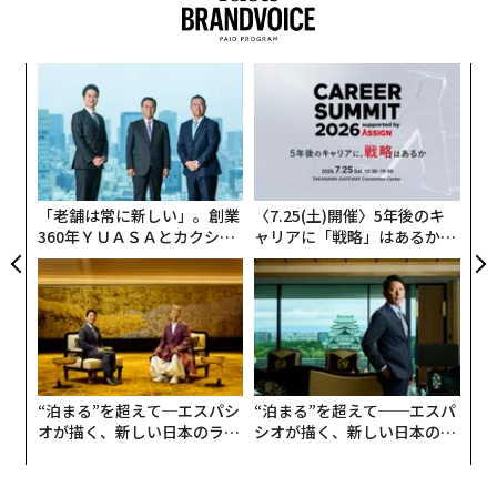
ンツ
挑
への
よっ
た、
PA
目
の
ン
「老舗は常に新しい」。創業
〈7.25(土)開催〉5年後のキ
360年ＹＵＡＳＡとカクシン
ャリアに「戦略」はあるか。
CEO田尻望が語る、AIを超え
トップエグゼクティブのキャ
る人の価値
リアに触れる1日│CAREER S
UMMIT 2026
“泊まる”を超えて─エスパシ
“泊まる”を超えて──エスパ
オが描く、新しい日本のラグ
シオが描く、新しい日本のラ
ジュアリー（中編）
グジュアリー（前編）