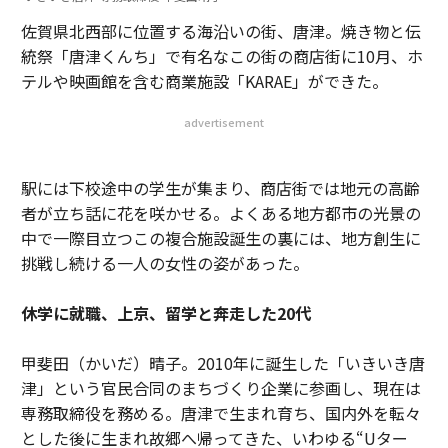
佐賀県北西部に位置する海沿いの街、唐津。焼き物と伝
統祭「唐津くんち」で有名なこの街の商店街に10月、ホ
テルや映画館を含む商業施設「KARAE」ができた。
advertisement
駅には下校途中の学生が集まり、商店街では地元の高齢
者が立ち話に花を咲かせる。よくある地方都市の光景の
中で一際目立つこの複合施設誕生の裏には、地方創生に
挑戦し続ける一人の女性の姿があった。
休学に就職、上京、留学と奔走した20代
甲斐田（かいだ）晴子。2010年に誕生した「いきいき唐
津」という官民合同のまちづくり企業に参画し、現在は
専務取締役を務める。唐津で生まれ育ち、国内外を転々
とした後に生まれ故郷へ帰ってきた、いわゆる“Uター