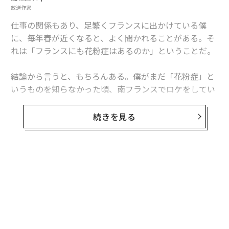
放送作家
仕事の関係もあり、足繁くフランスに出かけている僕
に、毎年春が近くなると、よく聞かれることがある。そ
れは「フランスにも花粉症はあるのか」ということだ。
結論から言うと、もちろんある。僕がまだ「花粉症」と
いうものを知らなかった頃、南フランスでロケをしてい
たら、くしゃみと鼻水が止まらなくなった。風邪ひいち
ゃったかなあ……と思っていたら、通訳の人から「それ
続きを見る
って花粉症ですよ」と言われて驚いたことをよく覚えて
いる。
この場合の僕の驚きとはもちろん、フランスにも花粉症
無料のメールマガジンに登録
があることに対してではなく、自分が花粉症になってし
無料登録
まったということに対してだったが、まわりのスタッフ
はヨーロッパにも花粉症があるということにいたく感心
していたことが記憶にも新しい。