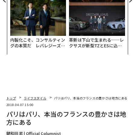
内製化こそ、コンサルティン
革新は下山で生まれる──レ
グの本質だ レバレジーズが
クサスが新型TZとESに込め
実践する、次世代ファームの
た「DISCOVER」の哲学
全貌
トップ
ライフスタイル
パリはパリ、本当のフランスの豊かさは地方にある
2018.04.07 15:00
パリはパリ、本当のフランスの豊かさは地
方にある
鍵和田 昇 | Official Columnist