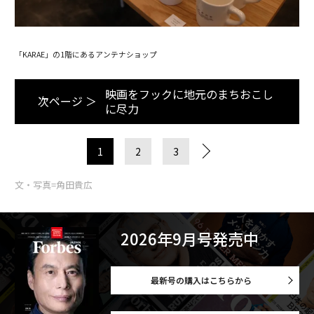
「KARAE」の1階にあるアンテナショップ
映画をフックに地元のまちおこし
次ページ ＞
に尽力
1
2
3
文・写真=角田貴広
2026年9月号発売中
最新号の購入はこちらから