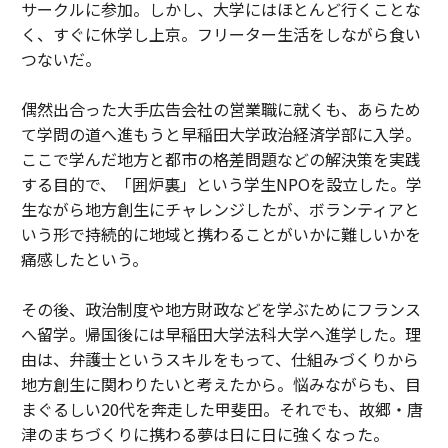
サークルに参加。しかし、大学にはほとんど行くことな
く、すぐに休学し上京。フリーター生活をしながら食い
つないだ。
偶然出合った大手広告会社の営業職に就くも、あらため
て学問の道へ進もうと早稲田大学政治経済学部に入学。
ここで学んだ地方と都市の格差問題などの解決策を実践
する目的で、「囲炉裏」という学生NPOを設立した。学
生ながら地方創生にチャレンジしたが、ボランティアと
いう形で持続的に地域と携わることがいかに難しいかを
痛感したという。
その後、政治制度や地方財政などを学ぶためにフランス
へ留学。帰国後には早稲田大学法科大学へ進学した。理
由は、弁護士というスキルをもって、仕組みづくりから
地方創生に関わりたいと考えたから。悩みながらも、目
まぐるしい20代を奔走した甲斐田。それでも、故郷・唐
津のまちづくりに携わる夢は日に日に強くなった。