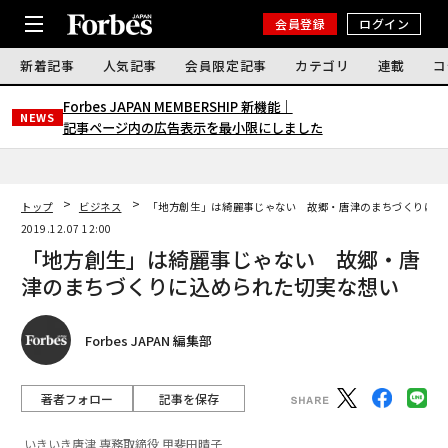
会員登録
ログイン
新着記事
人気記事
会員限定記事
カテゴリ
連載
コ
Forbes JAPAN MEMBERSHIP 新機能｜
NEWS
記事ページ内の広告表示を最小限にしました
トップ
ビジネス
「地方創生」は綺麗事じゃない 故郷・唐津のまちづくりに込
2019.12.07 12:00
「地方創生」は綺麗事じゃない 故郷・唐
津のまちづくりに込められた切実な想い
Forbes JAPAN 編集部
著者フォロー
記事を保存
いきいき唐津 専務取締役 甲斐田晴子