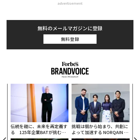
advertisement
無料のメールマガジンに登録
無料登録
パ
技
無
【
防
に
が
わ
伝統を礎に、未来を再定義す
挑戦は個から始まり、共創に
る 125年企業BATが挑むス
よって加速する NORQAIN JA
モークレスな未来
PAN 特別座談会