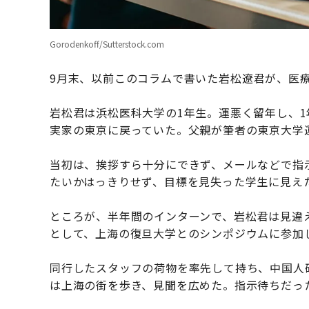
Gorodenkoff/Sutterstock.com
9月末、以前このコラムで書いた岩松遼君が、医
岩松君は浜松医科大学の1年生。運悪く留年し、
実家の東京に戻っていた。父親が筆者の東京大学
当初は、挨拶すら十分にできず、メールなどで指
たいかはっきりせず、目標を見失った学生に見え
ところが、半年間のインターンで、岩松君は見違
として、上海の復旦大学とのシンポジウムに参加
同行したスタッフの荷物を率先して持ち、中国人
は上海の街を歩き、見聞を広めた。指示待ちだっ