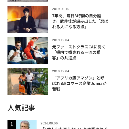
2019.05.15
7年間、毎日3時間の自分磨
き。武井壮が編み出した「選ば
れる人になる方法」
2019.12.04
元ファーストクラスCAに聞く
「機内で噂される一流の乗
客」の共通点
2019.12.04
「アフリカ版アマゾン」と呼
ばれるEコマース企業Jumiaが
苦戦
人気記事
2026.08.06
「1サトシも売らない」と主張のセイ