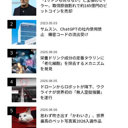
ラー、取得原価割れで約165億円のビ
ットコインを売却
2023.05.03
サムスン、ChatGPTの社内使用禁
止 機密コードの流出受け
2026.08.06
栄養ドリンク成分の定番タウリンに
「老化細胞」を除去するメカニズム
を発見
2026.08.05
ドローンからロボットが降下、ウク
ライナが世界初の「無人空挺強襲」
を遂行
2026.08.06
思わず吹き出す「かわいさ」、世界
最高のペット写真賞2026入選作品