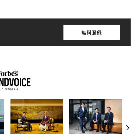
無料登録
なぜ
術”
変え
月島
ショ