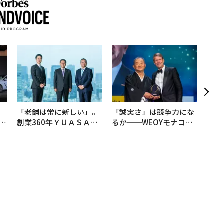
「コ
果を左
E」
「挑
─
「老舗は常に新しい」。
「誠実さ」は競争力にな
E
創業360年ＹＵＡＳＡと
るか──WEOYモナコで
カクシンCEO田尻望が語
見た、くら寿司の経営哲
る、AIを超える人の価値
学