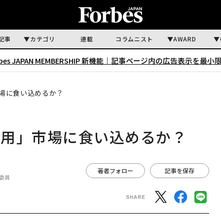
記事
カテゴリ
連載
コラムニスト
AWARD
rbes JAPAN MEMBERSHIP 新機能｜
記事ページ内の広告表示を最小
場に食い込めるか？
人用」市場に食い込めるか？
著者フォロー
記事を保存
委員