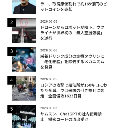
ラー、取得原価割れで約165億円のビ
ットコインを売却
2026.08.05
ドローンからロボットが降下、ウク
ライナが世界初の「無人空挺強襲」
を遂行
2026.08.06
栄養ドリンク成分の定番タウリンに
「老化細胞」を除去するメカニズム
を発見
2026.08.05
ロシアの攻撃で給油所が150キロにわ
たり全滅、ウは米国の引き寄せに奔
走 全面侵攻1623日目
2023.05.03
サムスン、ChatGPTの社内使用禁
止 機密コードの流出受け