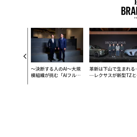
〜決断する人のAI〜大規
革新は下山で生まれる
模組織が挑む「AIフル実
─レクサスが新型TZと
装」“使う”企業から“動
Sに込めた「DISCOVE
く”企業へ【NTTドコモ
R」の哲学
ビジネス×PwC】