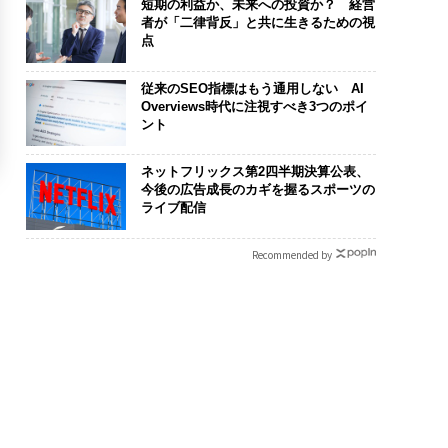
短期の利益か、未来への投資か？ 経営
者が「二律背反」と共に生きるための視
点
従来のSEO指標はもう通用しない AI
Overviews時代に注視すべき3つのポイ
ント
ネットフリックス第2四半期決算公表、
今後の広告成長のカギを握るスポーツの
ライブ配信
Recommended by