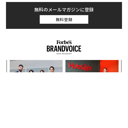
無料のメールマガジンに登録
無料登録
─レ
な
込め
術
た
小1
〈7
ア
にし
ャ
ト
リア
挑戦は個から始まり、共創に
AIが変えるのは効率ではなく
UM
よって加速する NORQAIN JA
顧客体験だ──HubSpot Ja
PAN 特別座談会
panが語る「Grow Better」
な組織のつくり方