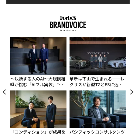
義す
な
むス
術
た
年後
ア
ア
サイ
の
た
〜決断する人のAI〜大規模組
革新は下山で生まれる──レ
織が挑む「AIフル実装」“使
クサスが新型TZとESに込め
う”企業から“動く”企業へ【N
た「DISCOVER」の哲学
TTドコモビジネス×PwC】
「コンディション」が成果を
パシフィックコンサルタンツ