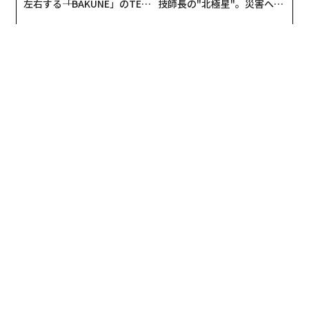
左右する――「BAKUNE」のTEN
技師長の"北極星"。災害への
TIALが支える「挑戦者の明
無力感を乗り越え見つけた、
日」
防災一筋20年の答え