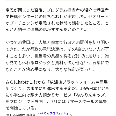
定義が固まった直後、プログラム担当者の紹介で港区産
業振興センターとの打ち合わせが実現した。セオリー・
オブ・チェンジが定義された状態で話をしたところ、と
んとん拍子に連携の話がすすんだとのこと。
かつての豊田は、人脈と熱意で行政との関係を切り開い
てきた。
だが行政の意思決定は、その場にいない人が下
すことも多い。担当者の共感を得るだけでは足りず、誰
が見ても伝わるロジックと資料が欠かせない。
言葉にで
きたことが決め手になり、大きな協定が実った。
さらにhabはこれから「放課後プラットフォーム＝居場
所づくり」の事業にも進出する予定だ。JR西日本ととも
に小学生向け駅ナカ預かりサービス「ねんりんキッズ」
をプロジェクト展開し、7月にはサマースクールの募集
を開始している。
「ねんりんプロジェクト」
*申し込み期限の詳細は
へ