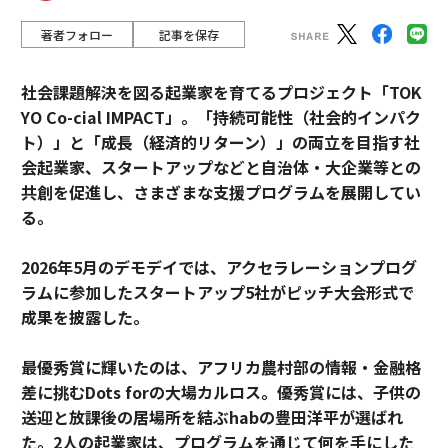
著者フォロー
記事を保存
社会課題解決を図る起業家を育てるプロジェクト「TOK
YO Co-cial IMPACT」。
「持続可能性（社会的インパク
ト）」と「成長（経済的リターン）」の両立を目指す社
会起業家、スタートアップなどと自治体・大企業等との
共創を促進し、さまざまな支援プログラムを展開してい
る。
2026年5月のデモデイでは、アクセラレーションプログ
ラムに参加したスタートアップ5社がピッチ大会形式で
成果を披露した。
最優秀賞に輝いたのは、アフリカ農村部の情報・金融格
差に挑むDots forの大場カルロス。優秀賞には、子供の
送迎と放課後の居場所を結ぶhabの豊田洋平が選ばれ
た。2人の起業家は、プログラムを通じて何を手にした