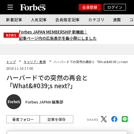
会員登録
ログイン
新着記事
人気記事
会員限定記事
カテゴリ
連載
コ
Forbes JAPAN MEMBERSHIP 新機能｜
NEWS
記事ページ内の広告表示を最小限にしました
トップ
キャリア・教育
ハーバードでの突然の再会と「What&#039;s next?」
2019.11.10 17:00
ハーバードでの突然の再会と
「What&#039;s next?」
Forbes JAPAN 編集部
著者フォロー
記事を保存