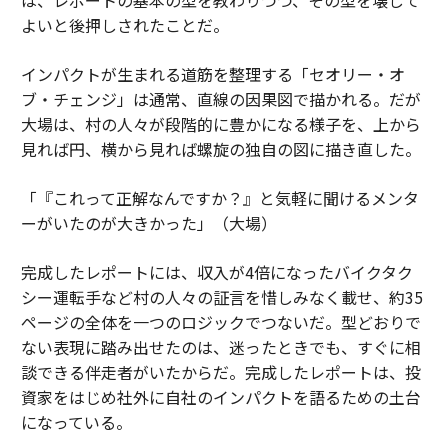
は、レポートの基本の型を教わりつつ、その型を壊して
よいと後押しされたことだ。
インパクトが生まれる道筋を整理する「セオリー・オ
ブ・チェンジ」は通常、直線の因果図で描かれる。だが
大場は、村の人々が段階的に豊かになる様子を、上から
見れば円、横から見れば螺旋の独自の図に描き直した。
「『これって正解なんですか？』と気軽に聞けるメンタ
ーがいたのが大きかった」（大場）
完成したレポートには、収入が4倍になったバイクタク
シー運転手など村の人々の証言を惜しみなく載せ、約35
ページの全体を一つのロジックでつないだ。型どおりで
ない表現に踏み出せたのは、迷ったときでも、すぐに相
談できる伴走者がいたからだ。完成したレポートは、投
資家をはじめ社外に自社のインパクトを語るための土台
になっている。