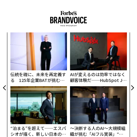
な
術
た
〜
ア
金
個
ェ
伝統を礎に、未来を再定義す
AIが変えるのは効率ではなく
る 125年企業BATが挑むス
顧客体験だ──HubSpot Ja
モークレスな未来
panが語る「Grow Better」
な組織のつくり方
“泊まる”を超えて──エスパ
〜決断する人のAI〜大規模組
シオが描く、新しい日本のラ
織が挑む「AIフル実装」“使