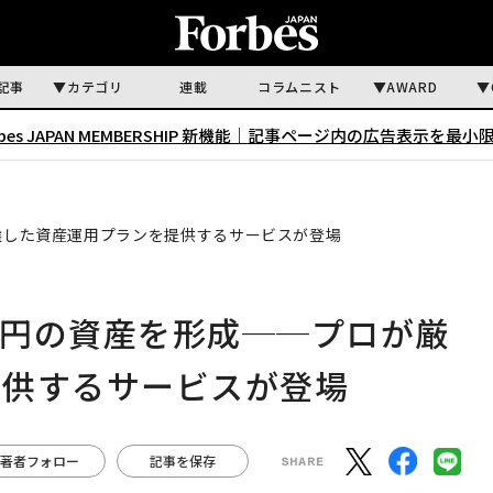
記事
カテゴリ
連載
コラムニスト
AWARD
rbes JAPAN MEMBERSHIP 新機能｜
記事ページ内の広告表示を最小
厳選した資産運用プランを提供するサービスが登場
0万円の資産を形成──プロが厳
提供するサービスが登場
著者フォロー
記事を保存