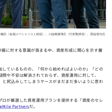
）、泉田良輔氏（金融スペシャリスト統括）、小田嶋康博氏（代表取締役）、原田慎司氏
の準備に対する意識が高まる中、資産形成に関心を示す層
加しているものの、「何から始めればよいのか」「どの
疑問や不安は解消されておらず、資産運用に対して、
」と尻込みしてしまうケースがまだまだ多いように思わ
プロが厳選した資産運用プランを提供する「資産のセレ
eMile Partners
だ。