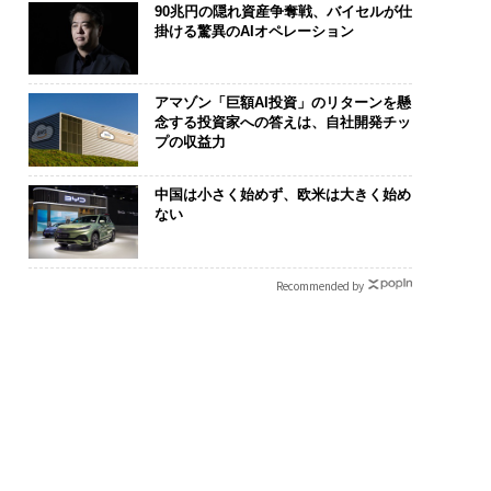
90兆円の隠れ資産争奪戦、バイセルが仕
掛ける驚異のAIオペレーション
アマゾン「巨額AI投資」のリターンを懸
念する投資家への答えは、自社開発チッ
プの収益力
中国は小さく始めず、欧米は大きく始め
ない
Recommended by