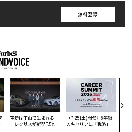
無料登録
パシ
ンツ
災害
え見
年の
テ
革新は下山で生まれる─
〈7.25(土)開催〉5年後
レ
─レクサスが新型TZとE
のキャリアに「戦略」は
世
Sに込めた「DISCOVE
あるか。トップエグゼク