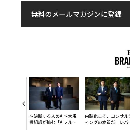
無料のメールマガジンに登録
〜決断する人のAI〜大規
内製化こそ、コンサル
模組織が挑む「AIフル実
ィングの本質だ レバ
装」“使う”企業から“動
ジーズが実践する、次