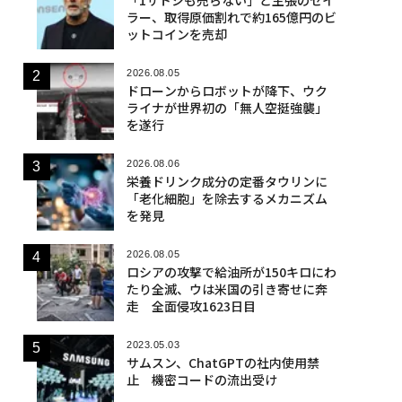
ラー、取得原価割れで約165億円のビ
ットコインを売却
2026.08.05
ドローンからロボットが降下、ウク
ライナが世界初の「無人空挺強襲」
を遂行
2026.08.06
栄養ドリンク成分の定番タウリンに
「老化細胞」を除去するメカニズム
を発見
2026.08.05
ロシアの攻撃で給油所が150キロにわ
たり全滅、ウは米国の引き寄せに奔
走 全面侵攻1623日目
2023.05.03
サムスン、ChatGPTの社内使用禁
止 機密コードの流出受け