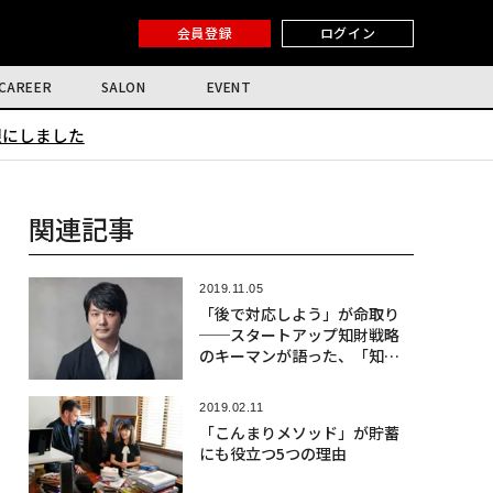
会員登録
ログイン
CAREER
SALON
EVENT
限にしました
関連記事
2019.11.05
「後で対応しよう」が命取り
──スタートアップ知財戦略
のキーマンが語った、「知財
思考」の重要性
2019.02.11
「こんまりメソッド」が貯蓄
にも役立つ5つの理由