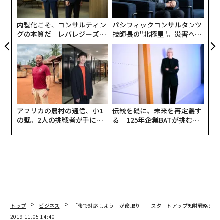
個
ェ
内製化こそ、コンサルティン
パシフィックコンサルタンツ
グの本質だ レバレジーズが
技師長の"北極星"。災害への
実践する、次世代ファームの
無力感を乗り越え見つけた、
全貌
防災一筋20年の答え
アフリカの農村の通信、小1
伝統を礎に、未来を再定義す
の壁。2人の挑戦者が手にし
る 125年企業BATが挑むス
た「次なる武器」
モークレスな未来
トップ
ビジネス
「後で対応しよう」が命取り──スタートアップ知財戦略のキ
2019.11.05 14:40