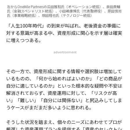
左からOneMile Partnersの瓜田雅和氏（オペレーション統括）、泉田良輔
氏（金融スペシャリスト統括）、小田嶋康博氏（代表取締役）、原田慎司
氏（事業戦略統括）、塚田翔也氏（テクノロジー統括）
「人生100年時代」の到来が叫ばれ、老後資金の準備に
対する意識が高まる中、資産形成に関心を示す層は確実
に増えつつある。
advertisement
その一方で、資産形成に関する情報や選択肢は増加して
いるものの、「何から始めればよいのか」「どの商品が
自分に適しているのか」といった根本的な疑問や不安は
解消されておらず、資産運用に対して、「リスクが高
い」「難しい」「自分には関係ない」と尻込みしてしま
うケースがまだまだ多いように思われる。
そうした状況を踏まえ、個々のニーズにあわせてプロが
厳選した資産運用プランを提供する「資産のセレクトシ