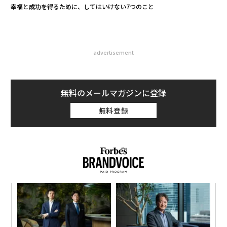
幸福と成功を得るために、してはいけない7つのこと
advertisement
無料のメールマガジンに登録
無料登録
模組
な
“使
術
【N
た
〜
C】
ア
金