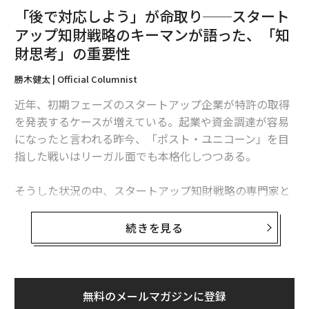
「後で対応しよう」が命取り──スタート
アップ知財戦略のキーマンが語った、「知
財思考」の重要性
勝木健太 | Official Columnist
近年、初期フェーズのスタートアップ企業が特許の取得
を発表するケースが増えている。起業や資金調達が容易
になったと言われる昨今、「ポスト・ユニコーン」を目
指した戦いはリーガル面でも本格化しつつある。
そうした状況の中、スタートアップ知財戦略の専門家と
して、数多くの経営者を支援しているのが六本木通り特
許事務所代表の大谷寛（以下、大谷氏）だ。同氏は11月
続きを見る
5日、ベンチャーキャピタル（VC）からの調達前のスタ
ートアップ向け商標出願プラン「エンジェルラウンド」
の提供開始を発表した。適切な時期での商標出願を通し
て、スタートアップの円滑な事業成長をサポートしてい
無料のメールマガジンに登録