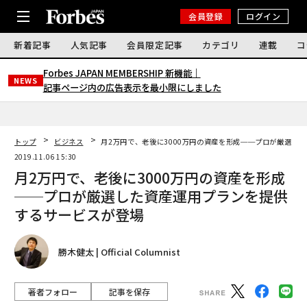
会員登録
ログイン
新着記事
人気記事
会員限定記事
カテゴリ
連載
コ
Forbes JAPAN MEMBERSHIP 新機能｜
NEWS
記事ページ内の広告表示を最小限にしました
トップ
ビジネス
月2万円で、老後に3000万円の資産を形成──プロが厳選し
2019.11.06 15:30
月2万円で、老後に3000万円の資産を形成
──プロが厳選した資産運用プランを提供
するサービスが登場
勝木健太 | Official Columnist
著者フォロー
記事を保存