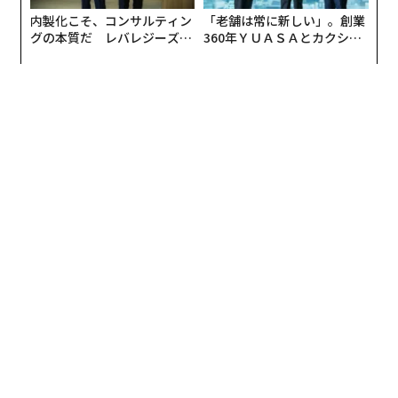
ベンチャー市場への投資額が増加し、スタートアップの
内製化こそ、コンサルティン
「老舗は常に新しい」。創業
リソースが増えたことで、より大きな成長を目指す上で
グの本質だ レバレジーズが
360年ＹＵＡＳＡとカクシン
事業計画を狂わせるリーガルリスクに目を向けることは
実践する、次世代ファームの
CEO田尻望が語る、AIを超え
一層重要になり、知財に取り組むことも選択肢のひとつ
全貌
る人の価値
になってきている。
そうした状況の中、スタートアップの知財戦略に早くか
ら注目し、特許や商標制度の利用を最先端の実務で支え
るべく取り組んできた大谷氏だが、弁理士としてのキャ
リアをスタートした当初は、大手企業がクライアントの
中心だったと言う。
「大学・大学院では、応用物理学を専攻していたのです
が、途中で方向性を変えて、特許の仕事に携わるように
なりました。最初の5年間は、国内外の大手企業の発明
を特許権として権利化する仕事に取り組み、その後の5
年間は、国内外の大手企業の特許訴訟に関する仕事に携
わっていました」