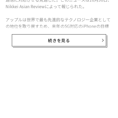
Nikkei Asian Reviewによって報じられた。
アップルは世界で最も先進的なテクノロジー企業として
の地位を取り戻すため、来年の5G対応のiPhoneの目標
出荷台数を8000万台に設定したという。サムスンは今年
のGalaxy S10シリーズで5G対応を行ったが、5G通信が
続きを見る
可能なのは最上位モデルのみだった。しかし、アップル
は来年の3機種全てを5G対応にしようとしている。
アップルは当初、5Gモデムの供給をインテルに頼る計画
無料のメールマガジンに登録
だったが、
無料登録
インテルが今年4月にモデム事業からの撤退を宣言した
ため、この計画は頓挫した。
その後、アップルはインテルのモデム事業を買収し傘下
に収めたが、アップルが独自のモデムを完成させるのは
2021年以降になる見通しだ。
〜