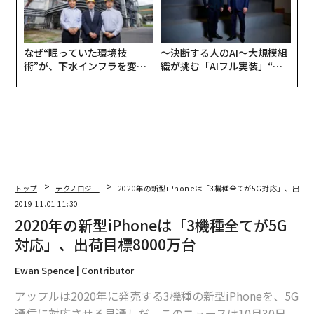
なぜ“眠っていた環境技
〜決断する人のAI〜大規模組
術”が、下水インフラを変え
織が挑む「AIフル実装」“使
たのか──産総研×月島JFE
う”企業から“動く”企業へ【N
アクアソリューションの10年
TTドコモビジネス×PwC】
トップ
テクノロジー
2020年の新型iPhoneは「3機種全てが5G対応」、出荷目
2019.11.01 11:30
2020年の新型iPhoneは「3機種全てが5G
対応」、出荷目標8000万台
Ewan Spence | Contributor
アップルは2020年に発売する3機種の新型iPhoneを、5G
通信に対応させる見通しだ。このニュースは10月30日、