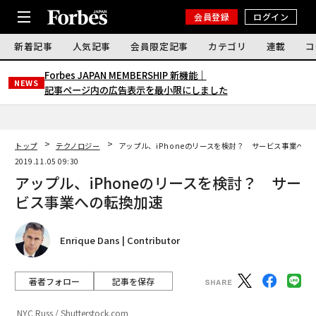
会員登録
ログイン
新着記事
人気記事
会員限定記事
カテゴリ
連載
コ
Forbes JAPAN MEMBERSHIP 新機能｜
NEWS
記事ページ内の広告表示を最小限にしました
トップ
テクノロジー
アップル、iPhoneのリースを検討？ サービス事業への
2019.11.05 09:30
アップル、iPhoneのリースを検討？ サー
ビス事業への転換加速
Enrique Dans | Contributor
著者フォロー
記事を保存
NYC Russ / Shutterstock.com