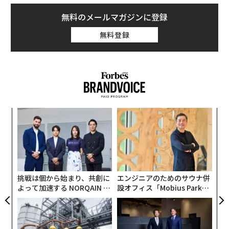
無料のメールマガジンに登録
無料登録
「
左右
T
パ
日
技
無
防
挑戦は個から始まり、共創に
エンジニアのためのサウナ併
よって加速する NORQAIN JA
設オフィス「Mobius Park」
PAN 特別座談会
がオープン──タマディック
が健康経営を徹底する理由