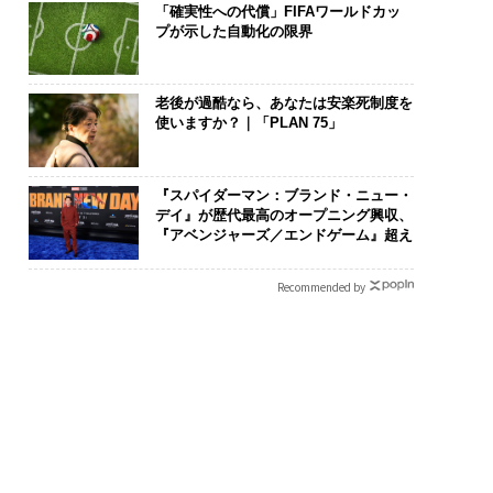
「確実性への代償」FIFAワールドカッ
プが示した自動化の限界
老後が過酷なら、あなたは安楽死制度を
使いますか？｜「PLAN 75」
『スパイダーマン：ブランド・ニュー・
デイ』が歴代最高のオープニング興収、
『アベンジャーズ／エンドゲーム』超え
Recommended by