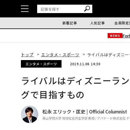
新着記事
人気記事
会員限定
Fo
NEWS
トップ
エンタメ・スポーツ
ライバルはディズニー
エンタメ・スポーツ
2019.11.06 14:30
ライバルはディズニーラン
グで目指すもの
松永 エリック・匡史 | Official Columnist
青山学院大学 地球社会共生学部 教授 / アバナード株式会社 