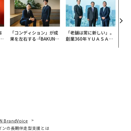
小1
手に
は
「コンディション」が成
「老舗は常に新しい」。
b
果を左右する――「BAKUN
創業360年ＹＵＡＳＡと
r
E」のTENTIALが支える
カクシンCEO田尻望が語
つ
「挑戦者の明日」
る、AIを超える人の価値
N BrandVoice
インの長期伴走型支援とは