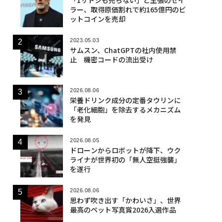
ラー、取得原価割れで約165億円のビ
ットコインを売却
2023.05.03
サムスン、ChatGPTの社内使用禁
止 機密コードの流出受け
2026.08.06
栄養ドリンク成分の定番タウリンに
「老化細胞」を除去するメカニズム
を発見
2026.08.05
ドローンからロボットが降下、ウク
ライナが世界初の「無人空挺強襲」
を遂行
2026.08.06
思わず吹き出す「かわいさ」、世界
最高のペット写真賞2026入選作品