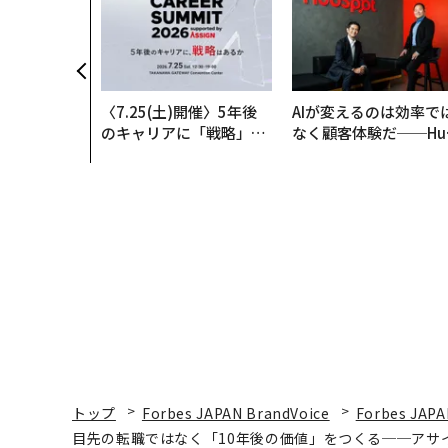
〈7.25(土)開催〉5年後
AIが変えるのは効率で
のキャリアに「戦略」は
なく顧客体験だ──Hu
あるか。トップエグゼク
Spot Japanが語る「G
ティブのキャリアに触れ
ow Better」な組織の
る1日│CAREER SUMMI
くり方
T 2026
トップ
Forbes JAPAN BrandVoice
Forbes JAPA
目先の転職ではなく「10年後の価値」をつくる──アサ