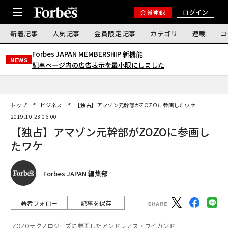
会員登録
ログイン
新着記事
人気記事
会員限定記事
カテゴリ
連載
コ
Forbes JAPAN MEMBERSHIP 新機能｜
NEWS
記事ページ内の広告表示を最小限にしました
トップ
ビジネス
【独占】アマゾン元幹部がZOZOに参画したワケ
2019.10.23 06:00
【独占】アマゾン元幹部がZOZOに参画し
たワケ
Forbes JAPAN 編集部
著者フォロー
記事を保存
ZOZOテクノロジーズに参画したアンドレアス・ワイガンド