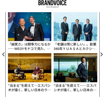
〜
織
う
〈7
T
ャ
ト
リア
「誠実さ」は競争力になるか
「老舗は常に新しい」。創業
UM
──WEOYモナコで見た、く
360年ＹＵＡＳＡとカクシン
ら寿司の経営哲学
CEO田尻望が語る、AIを超え
る人の価値
“泊まる”を超えて─エスパシ
“泊まる”を超えて──エスパ
オが描く、新しい日本のラグ
シオが描く、新しい日本のラ
ジュアリー（中編）
グジュアリー（前編）