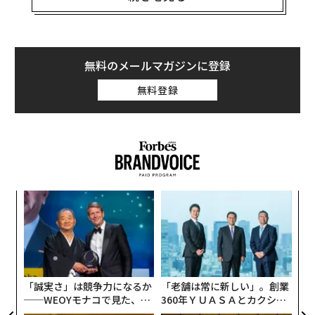
き価格から10%オフで購入できるサービスだ。出店する
アパレル側から「ブランド価値が低下する」と反発の声
が出ており、撤退する動きが相次いでいた。
無料のメールマガジンに登録
終了後は代替プランとして、年会費無料で5%ポイント
無料登録
還元の「新ZOZOカード」を始めるという。
サービス終了発表と同日に、前澤友作社長はツイッター
を再開。「本業に集中する」として2月7日以来ツイート
を控えていたが、「本日よりツイッター再開します」と
77日ぶりにツイートした。
〜
織
本日よりツイッター再開します。また皆さまよろ
う
〈7
T
しくお願いします。
ャ
— Yusaku Maezawa (MZ) 前澤友作 (@yousuck202
ト
0)
2019年4月25日
リア
「誠実さ」は競争力になるか
「老舗は常に新しい」。創業
UM
──WEOYモナコで見た、く
360年ＹＵＡＳＡとカクシン
ら寿司の経営哲学
CEO田尻望が語る、AIを超え