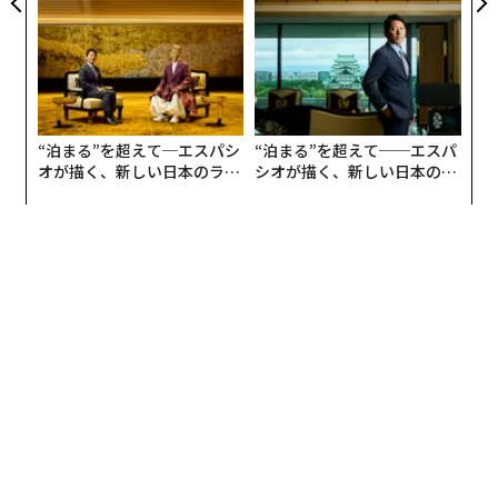
文＝長澤史佳
る人の価値
2026年9月号発売中
“泊まる”を超えて─エスパシ
“泊まる”を超えて──エスパ
最新号の購入はこちらから
オが描く、新しい日本のラグ
シオが描く、新しい日本のラ
ジュアリー（中編）
グジュアリー（前編）
メンバーシップに登録する
関連記事
テスラが四半期損失800億円、米国で「需要低下」の懸念も
伝説の名車「Z」と「GT-R 」が50周年、NYで記念車が発表