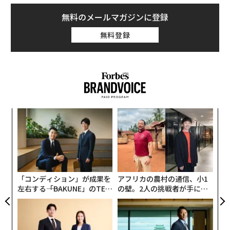
無料のメールマガジンに登録
無料登録
ンツ
伝
への
る
た、
モ
なく
「
Ja
─
er」
ら
「コンディション」が成果を
アフリカの農村の通信、小1
左右する――「BAKUNE」のTEN
の壁。2人の挑戦者が手にし
TIALが支える「挑戦者の明
た「次なる武器」
日」