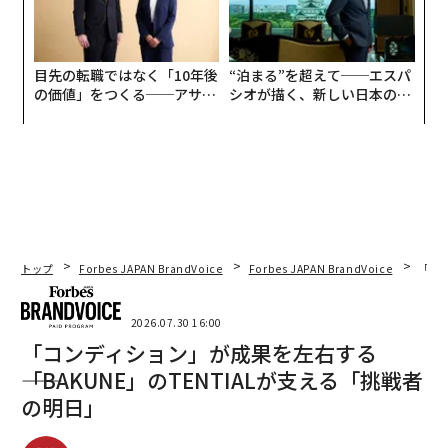
目先の転職ではなく「10年後
“泊まる”を超えて──エスパ
の価値」をつくる──アサイ
シオが描く、新しい日本のラ
ンの長期伴走型支援とは
グジュアリー（前編）
トップ
Forbes JAPAN BrandVoice
Forbes JAPAN BrandVoice
「コン
2026.07.30 16:00
「コンディション」が成果を左右する
――「BAKUNE」のTENTIALが支える「挑戦者
の明日」