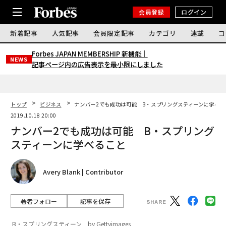
会員登録
ログイン
新着記事
人気記事
会員限定記事
カテゴリ
連載
コ
Forbes JAPAN MEMBERSHIP 新機能｜
NEWS
記事ページ内の広告表示を最小限にしました
トップ
ビジネス
ナンバー2でも成功は可能 B・スプリングスティーンに学べる
2019.10.18 20:00
ナンバー2でも成功は可能 B・スプリング
スティーンに学べること
Avery Blank | Contributor
著者フォロー
記事を保存
B・スプリングスティーン by Gettyimages