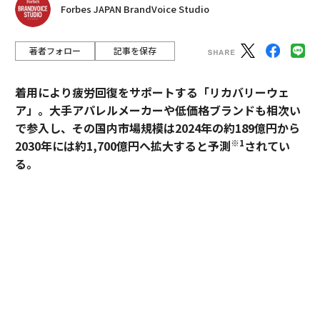
Forbes JAPAN BrandVoice Studio
著者フォロー
記事を保存
着用により疲労回復をサポートする「リカバリーウェ
ア」。大手アパレルメーカーや低価格ブランドも相次い
で参入し、その国内市場規模は2024年の約189億円から
※1
2030年には約1,700億円へ拡大すると予測
されてい
る。
過熱するマーケットにおいて、価格競争とは一線を画す
ブランドとして独自のポジションを築いているのが、TE
NTIALの「BAKUNE」だ。「挑戦する人のコンディショ
ンに向き合い、ポテンシャルを引き出す」——。この一
貫した思想はどこから生まれ、いかにして製品に落とし
込まれているのか。同社の哲学と、それを支える研究開
発の最前線を追った。