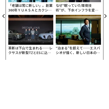
防
「老舗は常に新しい」。創業
なぜ“眠っていた環境技
360年ＹＵＡＳＡとカクシン
術”が、下水インフラを変え
CEO田尻望が語る、AIを超え
たのか──産総研×月島JFE
る人の価値
アクアソリューションの10年
革新は下山で生まれる──レ
“泊まる”を超えて──エスパ
クサスが新型TZとESに込め
シオが描く、新しい日本のラ
た「DISCOVER」の哲学
グジュアリー（前編）
編集＝上田裕資