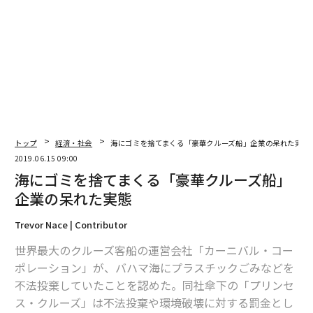
2026年9月号発売中
最新号の購入はこちらから
メンバーシップに登録する
トップ
経済・社会
海にゴミを捨てまくる「豪華クルーズ船」企業の呆れた実態
2019.06.15 09:00
海にゴミを捨てまくる「豪華クルーズ船」
企業の呆れた実態
関連記事
Trevor Nace | Contributor
海にゴミを捨てまくる「豪華クルーズ船」企業の呆れた実態
世界最大のクルーズ客船の運営会社「カーニバル・コー
ポレーション」が、バハマ海にプラスチックごみなどを
ジェフ・ベゾスを動かした1通のメール ｜アマゾン ジャパンができるまで
不法投棄していたことを認めた。同社傘下の「プリンセ
第1回
ス・クルーズ」は不法投棄や環境破壊に対する罰金とし
外国人旅行者が帰国後に懐かしむ日本：「21の魅力」（その1）