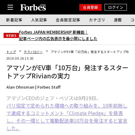
会員登録
ログイン
新着記事
人気記事
会員限定記事
カテゴリ
連載
コ
Forbes JAPAN MEMBERSHIP 新機能｜
NEWS
記事ページ内の広告表示を最小限にしました
トップ
テクノロジー
アマゾンがEV車「10万台」発注するスタートアップRivia
2019.09.26 15:30
アマゾンがEV車「10万台」発注するスター
トアップRivianの実力
Alan Ohnsman | Forbes Staff
アマゾンCEOのジェフ・ベゾスは9月19日、
パリ協定で定められた環境への取り組みを、10年前倒し
で達成するコミットメント「Climate Pledge」を発表
し、その一環として電動配送車10万台を発注すると宣言
した。