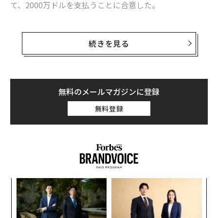
て、2000万ドルを支払うことに合意した。
インスタグラムが若い女性によくない「神経科学的」理由
米国のパトリシア・セイツ裁判官はカーニバル・コーポ
レーションが長年に渡り、ごみを海に不法投棄していた
続きを見る
ウーバーに壊滅的な影響？ 注目のカリフォルニア新法
ことに関し、強い憤りを表明した。同社は残飯やプラス
チックごみをバハマ海に捨てており、観光保護団体や顧
客らは罰金の額が少なすぎると不満を述べている。
advertisement
無料のメールマガジンに登録
2000万ドルという額はカーニバル・コーポレーションの
無料登録
2018年の売上、188億ドル（約2兆円）のわずか0.1%程
度の金額だ。同社は排出するごみの量を正確に計測して
おらず、乗務員らに査察を受けた際に備え、虚偽の報告
書を提出させていた罪にも問われた。
るか
〜
、く
織
う
ア
T