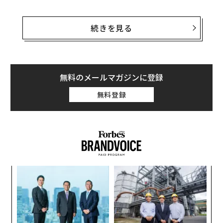
アマゾンが配送に採用するEV（電気自動車）バンは、ミ
シガン州本拠のEVスタートアップ企業「リヴィアン（Ri
続きを見る
vian）」が製造する。最初の1万台は2022年までに配備
され、残りの車両は2030年までに納車予定という。
アマゾンはリヴィアンに既に巨額の資金を出資してお
無料のメールマガジンに登録
り、2030年までに10万台の電動配送車が稼働した場合、
無料登録
年間400万トンの二酸化炭素削減が可能になると述べ
た。
創に
〜
 JA
織
う
パ
T
技
無