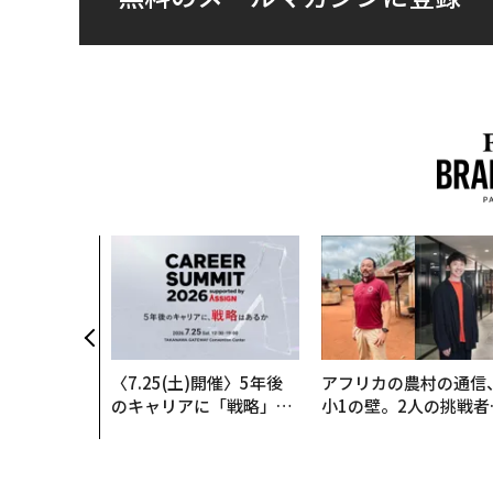
〈7.25(土)開催〉5年後
アフリカの農村の通信
のキャリアに「戦略」は
小1の壁。2人の挑戦者
あるか。トップエグゼク
手にした「次なる武器
ティブのキャリアに触れ
る1日│CAREER SUMMI