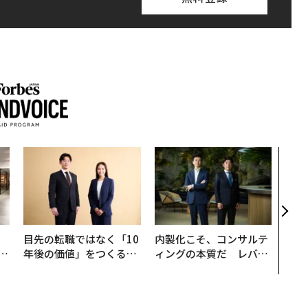
〜決
代の
ト、
【M
×P
、
目先の転職ではなく「10
内製化こそ、コンサルテ
が
年後の価値」をつくる─
ィングの本質だ レバレ
」
─アサインの長期伴走型
ジーズが実践する、次世
支援とは
代ファームの全貌