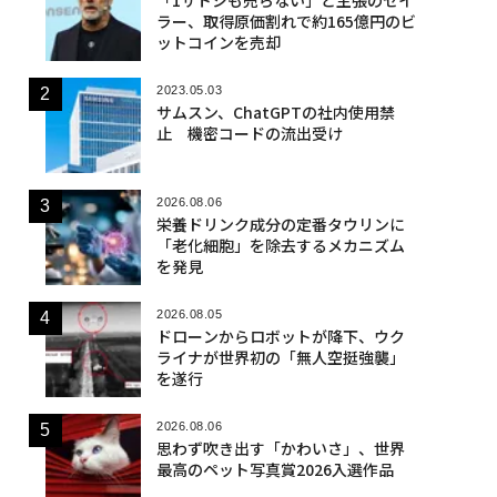
ラー、取得原価割れで約165億円のビ
ットコインを売却
2023.05.03
サムスン、ChatGPTの社内使用禁
止 機密コードの流出受け
2026.08.06
栄養ドリンク成分の定番タウリンに
「老化細胞」を除去するメカニズム
を発見
2026.08.05
ドローンからロボットが降下、ウク
ライナが世界初の「無人空挺強襲」
を遂行
2026.08.06
思わず吹き出す「かわいさ」、世界
最高のペット写真賞2026入選作品