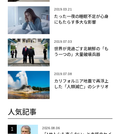
2019.03.21
たった一夜の睡眠不足が心身
にもたらす多大な影響
2019.07.03
世界が見過ごす北朝鮮の「も
う一つの」大量破壊兵器
2019.07.08
カリフォルニア地震で再浮上
した「人類滅亡」のシナリオ
人気記事
2026.08.06
「1サトシも売らない」と主張のセイ