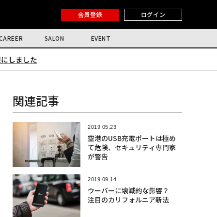
会員登録
ログイン
CAREER
SALON
EVENT
限にしました
関連記事
2019.05.23
空港のUSB充電ポートは極め
て危険、セキュリティ専門家
が警告
2019.09.14
ウーバーに壊滅的な影響？
注目のカリフォルニア新法