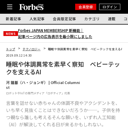
会員登録
ログイン
新着記事
人気記事
会員限定記事
カテゴリ
連載
コ
Forbes JAPAN MEMBERSHIP 新機能｜
NEWS
記事ページ内の広告表示を最小限にしました
トップ
テクノロジー
睡眠や体調異常を素早く察知 ベビーテックを支えるAI
2019.09.12 14:30
睡眠や体調異常を素早く察知 ベビーテッ
クを支えるAI
河 鐘基（ハ・ジョンギ） | Official Columni
st
ロボットやIoTの専門メディア「ロボティア」代表
言葉を話せない赤ちゃんの体調不良やアクシデントを、
いち早く見抜くことはできないだろうか──。子供を持
つ親なら誰しも考えるそんな願いを、いずれ人工知能
（AI）が解決してくれる日が来るかもしれない。