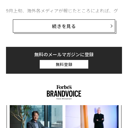
9月上旬、海外各メディアが報じたところによれば、グ
ーグルが赤ちゃんの行動を観察し、異常行動を発見した
際に親や保護者に知らせる技術を開発。すでに特許を申
続きを見る
請したという。特許の内容は、赤ちゃんの目や動作、ま
た音を追跡するシステムで、高画質動画監視装置とAIエ
ンジンなどで構成されている。
無料のメールマガジンに登録
特許申請されたシステムでは、複数の要素から赤ちゃん
無料登録
の「不快さ」を判断する。
例えば、赤ちゃんが体を何度も身体を反転させていた場
合、暑過ぎる・寒過ぎるなど不快さを表すシグナルとな
るが、それをシステムが判断するというものだ。また瞳
孔や虹彩などを観察し、赤ちゃんが起きているか、眠っ
るか
〜
ているかなど覚醒・睡眠状態を把握することができる。
、く
織
さまざまな分析データをもとに、仮に赤ちゃんが不快な
う
─レ
“
状態であると判断すると親に通知が行く仕組みだ。
T