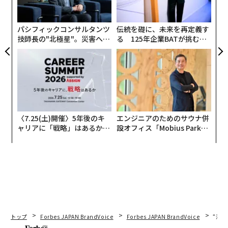
込め
シ
グ
なお同システムは、グーグルが注力するだろうとされて
パシフィックコンサルタンツ
伝統を礎に、未来を再定義す
いる「ベビーテック」の範疇に属する。グーグルの親会
技師長の"北極星"。災害への
る 125年企業BATが挑むス
社アルファベットのライフサイエンス研究組織であるVe
無力感を乗り越え見つけた、
モークレスな未来
rilyは、Logitechと提携。今年7月には、「Lumi by Pam
防災一筋20年の答え
pers」（P&G）というスマート紙おむつシステムを発表
している。これは赤ちゃんの睡眠状態やおむつの状態を
スマートフォンで確認できるというものだ。
〈7.25(土)開催〉5年後のキ
エンジニアのためのサウナ併
欧米では赤ちゃんを親と別室で寝かすという習慣があ
ャリアに「戦略」はあるか。
設オフィス「Mobius Park」
り、上記のようなモニタリング系のベビーテック開発が
トップエグゼクティブのキャ
がオープン──タマディック
進んでいるとの見方もできる。一方、日本では基本的に
リアに触れる1日│CAREER S
が健康経営を徹底する理由
UMMIT 2026
赤ちゃんと親が行動をともにする習慣がある。
とはいえ、核家族化が進み、祖父母や親せき、また地域
のコミュニティなど「赤ちゃんを看る目」が減ってきて
いることもまた事実。子育て世代の負担が高まるなか、
トップ
Forbes JAPAN BrandVoice
Forbes JAPAN BrandVoice
“泊
関連テクノロジーおよびサービス需要は確実に高まって