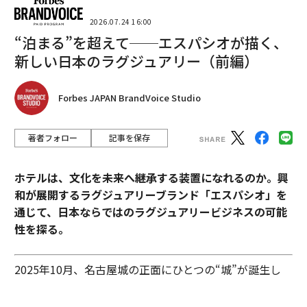
いる。赤ちゃんの体調や状態を正確（人間のそれ以上）
2026.07.24 16:00
に「可視化」するというコンセプトは、日本の関連ビジ
“泊まる”を超えて──エスパシオが描く、
ネス市場においても応用・アレンジの幅があるはずだ。
新しい日本のラグジュアリー（前編）
将来的には、赤ちゃんや子どもの安全を見守る役割はAI
が担うというと大袈裟かもしれないが、ひとつのツール
Forbes JAPAN BrandVoice Studio
として有効活用していくことが期待される。
著者フォロー
記事を保存
連載：AI通信「こんなとこにも人工知能」
過去記事はこちら>>
ホテルは、文化を未来へ継承する装置になれるのか。興
和が展開するラグジュアリーブランド「エスパシオ」を
文=河 鐘基
通じて、日本ならではのラグジュアリービジネスの可能
性を探る。
2026年9月号発売中
2025年10月、名古屋城の正面にひとつの“城”が誕生し
た。あの有名な金のシャチホコこそ冠してはいないが、
最新号の購入はこちらから
石組みの壁の上に、御殿風の建築が積み重ねられたさま