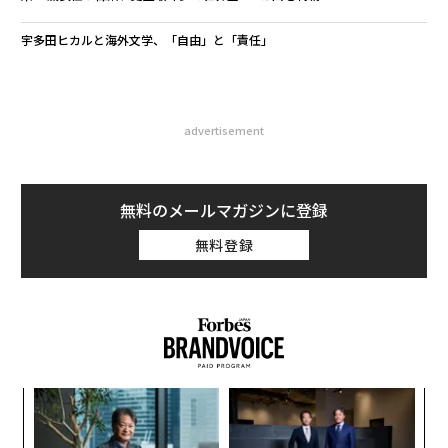
宇多田ヒカルと海外文学、「自由」と「責任」
advertisement
無料のメールマガジンに登録
無料登録
な
術
た