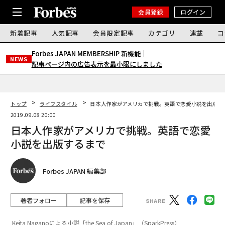
会員登録
ログイン
新着記事
人気記事
会員限定記事
カテゴリ
連載
コ
Forbes JAPAN MEMBERSHIP 新機能｜
NEWS
記事ページ内の広告表示を最小限にしました
トップ
ライフスタイル
日本人作家がアメリカで挑戦。英語で恋愛小説を出版す
2019.09.08 20:00
日本人作家がアメリカで挑戦。英語で恋愛
小説を出版するまで
Forbes JAPAN 編集部
著者フォロー
記事を保存
Keita Naganoによる小説「the Sea of Japan」（SparkPress）