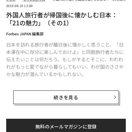
2019.08.25 12:00
外国人旅行者が帰国後に懐かしむ日本：
「21の魅力」（その1）
Forbes JAPAN 編集部
日本を訪れる旅行者が離日後に懐かしく思うこと、「日
本滞在中に存分に楽しんでおけよ」と同胞旅行者たちに
伝えたいことは何だろう。もしかするとそこに、われわ
れがもっと愛でながら暮らしてもいい、わが国のささや
かな魅力が潜んでいるかもしれない。
日本を訪れる旅行者や、海外からの日本長期滞在者向け
メディア「Japan Inside」の外国人記者が、外国人旅行
続きを見る
者や、半年から10年以上日本に住み、最近帰国した外国
人たちに取材し、まとめたリストがある。同サイトの全
面協力のもと、3回にわたって一挙公開する。
無料のメールマガジンに登録