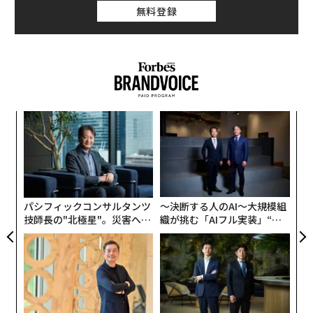
無料登録
私たち外国人の多くはある時点で日本に別れを告げ、そ
れぞれの故郷に帰らなければならない。
日本のああいうところがよかったとすぐに恋しくなるこ
ともあれば、帰国して数週間、あるいは数カ月経ってか
らようやく心に沁み戻ってくることもある。
な
術
日本に「さよなら」を告げて故郷に戻った外国人が心か
た
ら懐かしく感じる、日本のユニークでささやかな魅力に
挑
ア
よっ
ついて、順不同で紹介しよう。
PA
1. レストランに入ると出てくる「おしぼり」タオル
パシフィックコンサルタンツ
〜決断する人のAI〜大規模組
技師長の"北極星"。災害への
織が挑む「AIフル実装」“使
無力感を乗り越え見つけた、
う”企業から“動く”企業へ【N
防災一筋20年の答え
TTドコモビジネス×PwC】