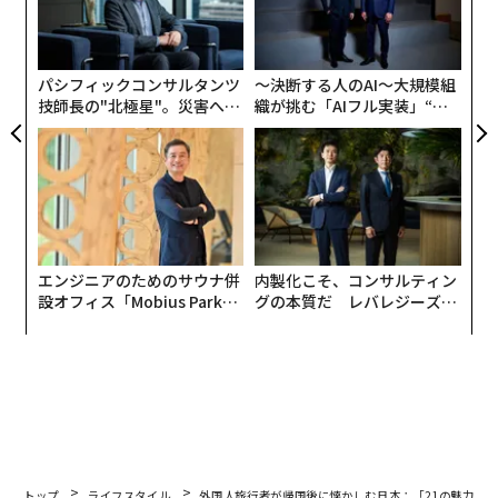
挑
ア
よっ
PA
パシフィックコンサルタンツ
〜決断する人のAI〜大規模組
技師長の"北極星"。災害への
織が挑む「AIフル実装」“使
無力感を乗り越え見つけた、
う”企業から“動く”企業へ【N
防災一筋20年の答え
TTドコモビジネス×PwC】
エンジニアのためのサウナ併
内製化こそ、コンサルティン
設オフィス「Mobius Park」
グの本質だ レバレジーズが
がオープン──タマディック
実践する、次世代ファームの
が健康経営を徹底する理由
全貌
トップ
ライフスタイル
外国人旅行者が帰国後に懐かしむ日本：「21の魅力」（