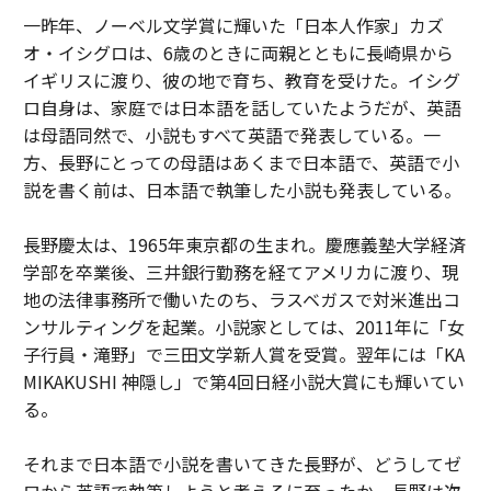
一昨年、ノーベル文学賞に輝いた「日本人作家」カズ
オ・イシグロは、6歳のときに両親とともに長崎県から
イギリスに渡り、彼の地で育ち、教育を受けた。イシグ
ロ自身は、家庭では日本語を話していたようだが、英語
は母語同然で、小説もすべて英語で発表している。一
方、長野にとっての母語はあくまで日本語で、英語で小
説を書く前は、日本語で執筆した小説も発表している。
長野慶太は、1965年東京都の生まれ。慶應義塾大学経済
学部を卒業後、三井銀行勤務を経てアメリカに渡り、現
地の法律事務所で働いたのち、ラスベガスで対米進出コ
ンサルティングを起業。小説家としては、2011年に「女
子行員・滝野」で三田文学新人賞を受賞。翌年には「KA
MIKAKUSHI 神隠し」で第4回日経小説大賞にも輝いてい
る。
それまで日本語で小説を書いてきた長野が、どうしてゼ
ロから英語で執筆しようと考えるに至ったか。長野は次