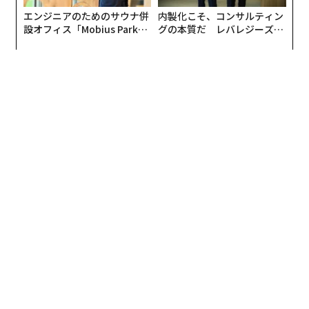
エンジニアのためのサウナ併
内製化こそ、コンサルティン
設オフィス「Mobius Park」
グの本質だ レバレジーズが
がオープン──タマディック
実践する、次世代ファームの
が健康経営を徹底する理由
全貌
町を歩き回ったわが手は、清潔とは言い難い──エスカ
レーターの手すりにつかまり、現金を触り、電車のつり
革にぶら下がり、あげくにはこっそり鼻をほじり……。
そう思うと、流行のカフェに座ってサンドイッチやベー
グルを食べる魅力も半減だ。
しかし日本では、ほぼすべてのレストラン、カフェ、和
風の居酒屋で、席に座った瞬間、手を拭くための濡れた
タオル（「おしぼり」と呼ばれる）が差し出される。 私