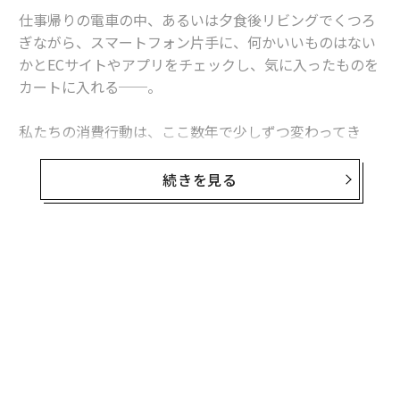
仕事帰りの電車の中、あるいは夕食後リビングでくつろ
ぎながら、スマートフォン片手に、何かいいものはない
かとECサイトやアプリをチェックし、気に入ったものを
カートに入れる──。
私たちの消費行動は、ここ数年で少しずつ変わってき
た。経済産業省がまとめた報告書によれば、日本におけ
るBtoCのEC市場は約18兆円規模となり、EC化率は6.2
続きを見る
2%と右肩上がりを続けている。
一方、小売市場のEC化が先行するアメリカや中国などで
は、OMO（Online-Merge-Offline）と呼ばれる新たなマ
ーケティングの概念が台頭してきた。
もはやオンラインとオフラインの境界は曖昧になり、さ
まざまな企業がテクノロジーやデータを活用したマルチ
チャネルでの顧客体験価値を提供している。