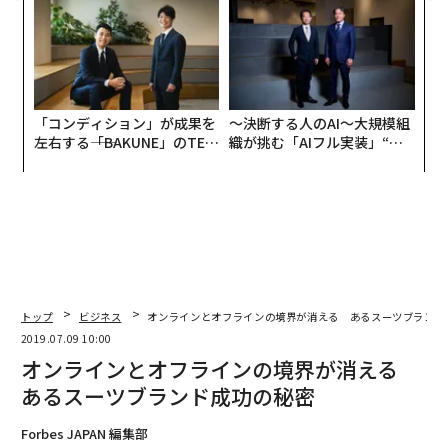
リアに触れる1日│CAREER S
る人の価値
UMMIT 2026
「コンディション」が成果を
〜決断する人のAI〜大規模組
左右する――「BAKUNE」のTEN
織が挑む「AIフル実装」“使
TIALが支える「挑戦者の明
う”企業から“動く”企業へ【N
日」
TTドコモビジネス×PwC】
トップ
ビジネス
オンラインとオフラインの境界が消える あるスーツブランド
2019.07.09 10:00
オンラインとオフラインの境界が消える
あるスーツブランド成功の秘密
Forbes JAPAN 編集部