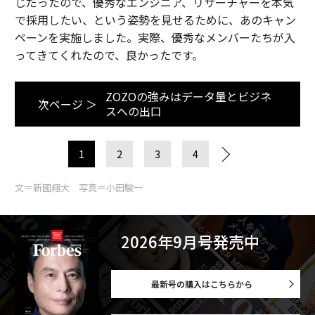
じだったので、優秀なエンジニア、リサーチャーを本気
で採用したい、という姿勢を見せるために、あのキャン
ペーンを実施しました。実際、優秀なメンバーたちが入
ってきてくれたので、良かったです。
ZOZOの強みはデータ量とビジネ
次ページ ＞
スへの出口
1
2
3
4
文＝新國翔大 写真＝小田駿一
2026年9月号発売中
最新号の購入はこちらから