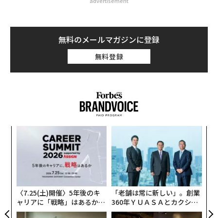
advertisement
無料のメールマガジンに登録
無料登録
ィン
伝
ズが
る
ムの
モ
エ
チ
ェ
〈7.25(土)開催〉5年後のキ
「老舗は常に新しい」。創業
ャリアに「戦略」はあるか。
360年ＹＵＡＳＡとカクシン
トップエグゼクティブのキャ
CEO田尻望が語る、AIを超え