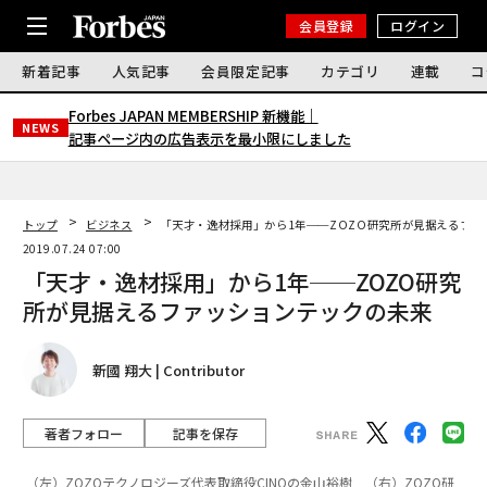
会員登録
ログイン
新着記事
人気記事
会員限定記事
カテゴリ
連載
コ
Forbes JAPAN MEMBERSHIP 新機能｜
NEWS
記事ページ内の広告表示を最小限にしました
トップ
ビジネス
「天才・逸材採用」から1年──ZOZO研究所が見据えるファ
2019.07.24 07:00
「天才・逸材採用」から1年──ZOZO研究
所が見据えるファッションテックの未来
新國 翔大 | Contributor
著者フォロー
記事を保存
（左）ZOZOテクノロジーズ代表取締役CINOの金山裕樹 （右）ZOZO研