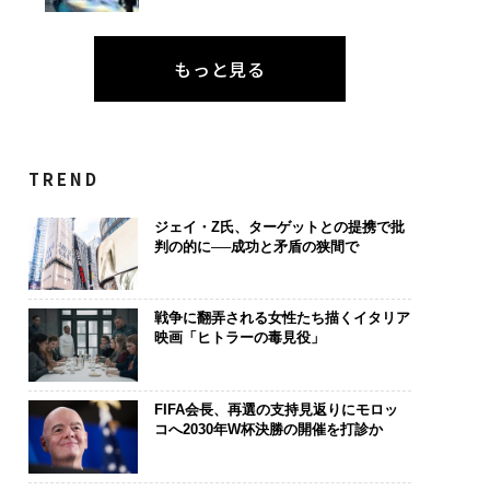
もっと見る
TREND
ジェイ・Z氏、ターゲットとの提携で批
判の的に──成功と矛盾の狭間で
戦争に翻弄される女性たち描くイタリア
映画「ヒトラーの毒見役」
FIFA会長、再選の支持見返りにモロッ
コへ2030年W杯決勝の開催を打診か