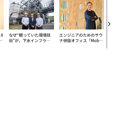
“泊
パシ
本の
編）
0
なぜ“眠っていた環境技
エンジニアのためのサウ
─
術”が、下水インフラを
ナ併設オフィス「Mobiu
型
変えたのか──産総研×
s Park」がオープン──
月島JFEアクアソリュー
タマディックが健康経営
ションの10年
を徹底する理由