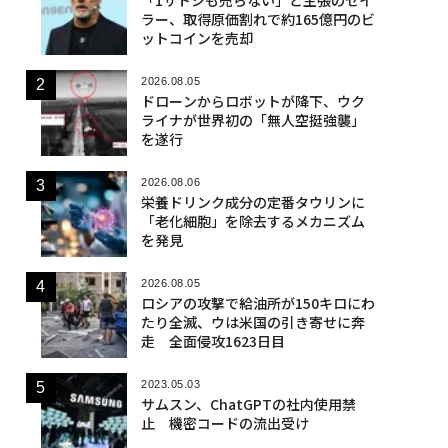
ラー、取得原価割れで約165億円のビ
ットコインを売却
2026.08.05
ドローンからロボットが降下、ウク
ライナが世界初の「無人空挺強襲」
を遂行
2026.08.06
栄養ドリンク成分の定番タウリンに
「老化細胞」を除去するメカニズム
を発見
2026.08.05
ロシアの攻撃で給油所が150キロにわ
たり全滅、ウは米国の引き寄せに奔
走 全面侵攻1623日目
2023.05.03
サムスン、ChatGPTの社内使用禁
止 機密コードの流出受け