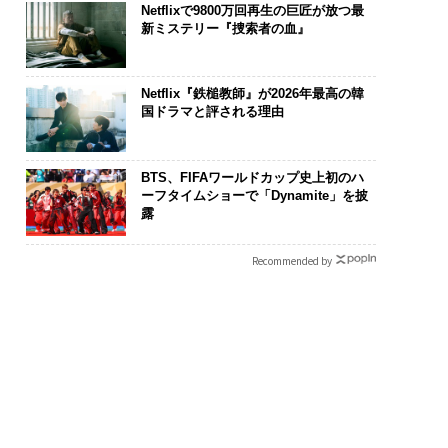
Netflixで9800万回再生の巨匠が放つ最
新ミステリー『捜索者の血』
Netflix『鉄槌教師』が2026年最高の韓
国ドラマと評される理由
BTS、FIFAワールドカップ史上初のハ
ーフタイムショーで「Dynamite」を披
露
Recommended by