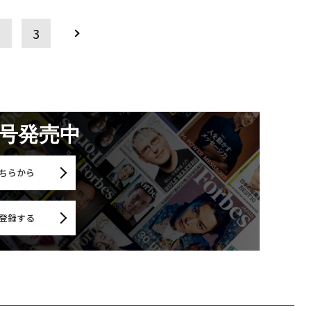
2
3
月号発売中
ちらから
登録する