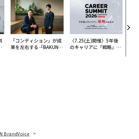
〜決
代の
ト、
【M
×P
共
「コンディション」が成
〈7.25(土)開催〉5年後
OR
果を左右する――「BAKUN
のキャリアに「戦略」は
会
E」のTENTIALが支える
あるか。トップエグゼク
「挑戦者の明日」
ティブのキャリアに触れ
る1日│CAREER SUMMI
T 2026
N BrandVoice