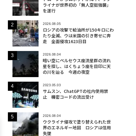
ライナが世界初の「無人空挺強襲」
を遂行
2026.08.05
ロシアの攻撃で給油所が150キロにわ
たり全滅、ウは米国の引き寄せに奔
走 全面侵攻1623日目
2026.08.04
暗い空にペルセウス座流星群の流れ
星を探し、はくちょう座を目印に天
の川を辿る 今週の夜空
2023.05.03
サムスン、ChatGPTの社内使用禁
止 機密コードの流出受け
2026.08.04
ウクライナ侵攻で塗り替えられた世
界のエネルギー地図 ロシアは信用
失墜