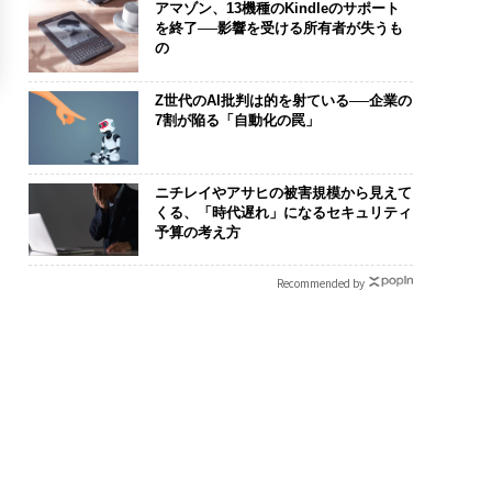
アマゾン、13機種のKindleのサポート
を終了──影響を受ける所有者が失うも
の
Z世代のAI批判は的を射ている──企業の
7割が陥る「自動化の罠」
ニチレイやアサヒの被害規模から見えて
くる、「時代遅れ」になるセキュリティ
予算の考え方
Recommended by