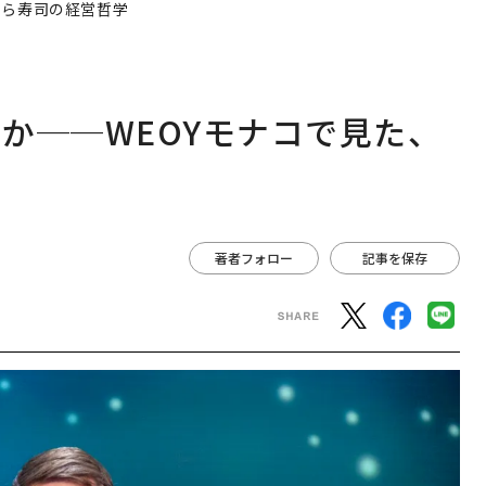
くら寿司の経営哲学
か──WEOYモナコで見た、
著者フォロー
記事を保存