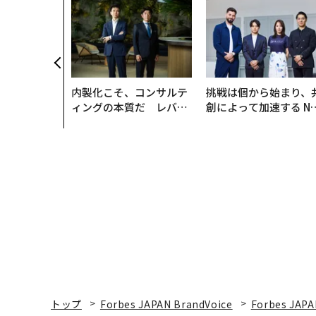
、未来を再定
年企業BAT
ークレスな未
内製化こそ、コンサルテ
挑戦は個から始まり、
ィングの本質だ レバレ
創によって加速する N
ジーズが実践する、次世
QAIN JAPAN 特別座談
代ファームの全貌
トップ
Forbes JAPAN BrandVoice
Forbes JAPA