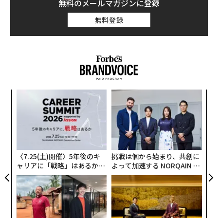
無料のメールマガジンに登録
無料登録
年後
エ
サイ
チ
ェ
革
ク
た「
〈7.25(土)開催〉5年後のキ
挑戦は個から始まり、共創に
ャリアに「戦略」はあるか。
よって加速する NORQAIN JA
トップエグゼクティブのキャ
PAN 特別座談会
リアに触れる1日│CAREER S
UMMIT 2026