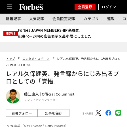
会員登録
ログイン
新着記事
人気記事
会員限定記事
カテゴリ
連載
コ
Forbes JAPAN MEMBERSHIP 新機能｜
NEWS
記事ページ内の広告表示を最小限にしました
トップ
エンタメ・スポーツ
レアル久保建英、発言録からにじみ出るプロとして
2019.07.11 07:00
レアル久保建英、発言録からにじみ出るプ
ロとしての「覚悟」
藤江直人 | Official Columnist
ノンフィクションライター
著者フォロー
記事を保存
久保建英（Alex Livesey / Getty Images）