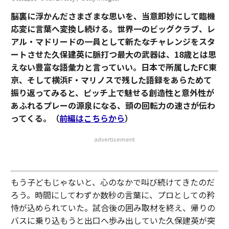
脳裏に浮かんださまざまな思いを、当意即妙にして臨機
応変に言葉へ変換し続ける。世界一のビッグクラブ、レ
アル・マドリードの一員として新たなチャレンジをスタ
ートさせた久保建英に脈打つ最大の武器は、18歳とは思
えない豊富な語彙力と言っていい。日本で所属したFC東
京、そして横浜F・マリノスで残した語録をあらためて
振り返ってみると、ピッチ上で魅せる創造性と意外性が
あふれるプレーの源泉になる、頭の回転力の速さが伝わ
ってくる。（
前編はこちらから
）
advertisement
もう子どもじゃないと、心のなかで叫び続けてきたのだ
ろう。時間にしてわずか数秒の言葉に、プロとしての矜
恃が込められていた。試合後の囲み取材を終え、帰りの
バスに乗り込もうと出口へ歩み出していた久保建英が突