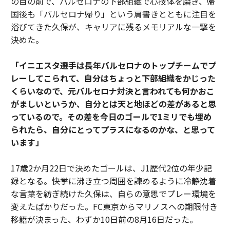
の目の前で、バルセロナの下部組織で心技体を磨き、帰
国後も「バルセロナ帰り」という肩書きとともに注目を
浴びてきた久保が、キャリアに残るメモリアルな一撃を
決めた。
「イニエスタ選手は長年バルセロナのトップチームでプ
レーしてこられて、自分はちょっと下部組織をかじった
くらいなので、元バルセロナ対決と言われても何かおこ
がましいというか、自分とは天と地ほどの差があると思
っているので。その差を今日のゴールで1ミリでも埋め
られたら、自分にとってプラスになるのかな、と思って
います」
17歳2か月22日で決めたゴールは、J1歴代2位の年少記
録となる。快挙に沸き立つ周囲を諫めるように冷静沈着
な言葉を紡ぎ続けた久保は、自らの意思でプレー環境を
変えたばかりだった。FC東京からマリノスへの期限付き
移籍が決まった、わずか10日前の8月16日だった。