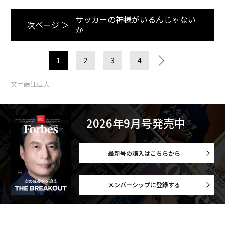
サッカーの神様がいるんじゃない
次ページ ＞
か
1
2
3
4
文＝藤江直人
2026年9月号発売中
最新号の購入はこちらから
メンバーシップに登録する