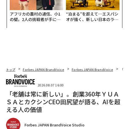
アフリカの農村の通信、小1
“泊まる”を超えて─エスパシ
の壁。2人の挑戦者が手にし
オが描く、新しい日本のラグ
た「次なる武器」
ジュアリー（中編）
トップ
Forbes JAPAN BrandVoice
Forbes JAPAN BrandVoice
「老
2026.08.07 16:00
「老舗は常に新しい」。創業360年ＹＵＡ
ＳＡとカクシンCEO田尻望が語る、AIを超
える人の価値
Forbes JAPAN BrandVoice Studio