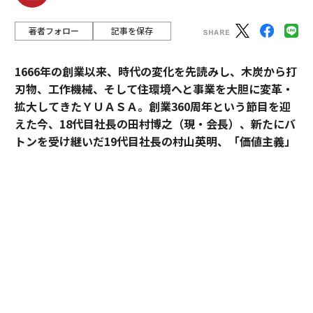
著者フォロー
記事を保存
1666年の創業以来、時代の変化を先読みし、木炭から打
刃物、工作機械、そして住環境へと事業を大胆に変革・
拡大してきたＹＵＡＳＡ。創業360周年という節目を迎
えた今、18代目社長の田村博之（現・会長）、新たにバ
トンを受け継いだ19代目社長の村山英明、「価値主義」
を掲げて企業変革に伴走するカクシンCEO・田尻望が、
AIを超える「人の提供価値」と、持続的な成長を支える
組織変革の本質に迫る。
カクシン CEO 田尻 望
（以下、
田尻
）：私たちカクシン
は「付加価値経営」と「感動こそ価値の源泉」を掲げて
います。あらゆる事業の最終目的は、人の心を動かす
「感動」を生み出し続けることにあるからです。