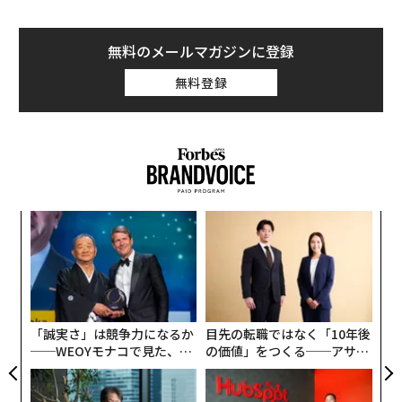
無料のメールマガジンに登録
無料登録
模組
〈7
“使
ャ
【N
ト
挑
C】
リア
よっ
UM
PA
「誠実さ」は競争力になるか
目先の転職ではなく「10年後
──WEOYモナコで見た、く
の価値」をつくる──アサイ
ら寿司の経営哲学
ンの長期伴走型支援とは