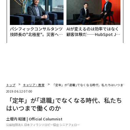
パシフィックコンサルタンツ
AIが変えるのは効率ではなく
技師長の"北極星"。災害への
顧客体験だ──HubSpot Ja
無力感を乗り越え見つけた、
panが語る「Grow Better」
防災一筋20年の答え
な組織のつくり方
トップ
キャリア・教育
「定年」が｢退職｣でなくなる時代、私たちはいつまで働
2019.06.12 07:00
「定年」が｢退職｣でなくなる時代、私たち
はいつまで働くのか
土堤内 昭雄 | Official Columnist
公益社団法人 日本フィランソロピー協会 シニアフェロー