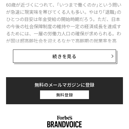
60歳が近づくにつれて、｢いつまで働くのか｣という問い
が急速に現実味を帯びてくる人も多い。やはり｢退職｣の
ひとつの目安は年金受給の開始時期だろう。ただ、日本
の今後の社会保障制度の維持や一定の経済成長を達成す
るためには、一層の労働力人口の確保が求められる。わ
が国は超高齢社会を迎えるなかで高齢期の就業率を高
め、年金受給年齢を超えても働く高年齢者を増やしてい
かざるを得ないのである。
続きを見る
｢退職時期｣を選ぶ時代が来る
一方、働く主体である個人からみても、老後の経済基盤
無料のメールマガジンに登録
を確保するためには高齢期になっても働くことを迫られ
無料登録
る人が多いのも確かだ。しかし、自らの健康状態や能力
などを考えると、誰もがいつまでも働けるわけではな
い。また、仕事から解放されて退職後の人生を楽しむた
めには、どこかで仕事の区切りをつける必要がある。も
ちろん働き続けることが、経済的な理由だけでなく、社