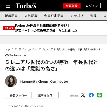
会員登録
ログイン
新着記事
人気記事
会員限定記事
カテゴリ
連載
コ
Forbes JAPAN MEMBERSHIP 新機能｜
NEWS
記事ページ内の広告表示を最小限にしました
トップ
ライフスタイル
ミレニアル世代の8つの特徴 年長世代との違いは「意
2019.06.25 17:00
ミレニアル世代の8つの特徴 年長世代と
の違いは「意識の高さ」
Marguerita Cheng | Contributor
著者フォロー
記事を保存
iQoncept / shutterstock.com