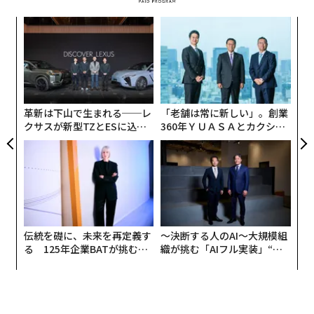
会参加や生きがいづくりにつながり、健康維持などに役
ナ併
ア
立つことも間違いない。
k」
の
ック
た
パ
日本の高齢者の就業率は、諸外国に比べると高い。総務
由
技
省『統計からみた我が国の高齢者』（平成30年９月16
無
日）によると、60～64歳では男性79.1％、女性53.6％、
防
革新は下山で生まれる──レ
「老舗は常に新しい」。創業
65～69歳では男性54.8％、女性34.4％に上る。
クサスが新型TZとESに込め
360年ＹＵＡＳＡとカクシン
た「DISCOVER」の哲学
CEO田尻望が語る、AIを超え
ただ、諸外国では退職後の生活を楽しむことこそ人生の
る人の価値
最大目標と考える人も多い。日本では現役時代から多様
な人生の楽しみ方の経験が乏しいために、老後も消極的
に仕事を選択しているとしたら、それはとても残念なこ
とだ。
伝統を礎に、未来を再定義す
〜決断する人のAI〜大規模組
る 125年企業BATが挑むス
織が挑む「AIフル実装」“使
｢定年｣と｢退職｣がセットにならない
モークレスな未来
う”企業から“動く”企業へ【N
TTドコモビジネス×PwC】
政府の未来投資会議は、希望する高齢者がより長く働け
るように企業の継続雇用年齢を65歳から70歳に引き上げ