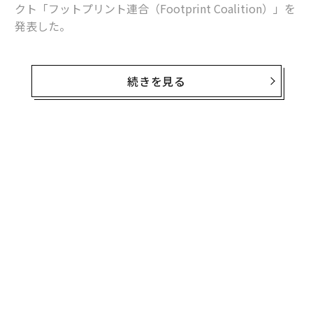
クト「フットプリント連合（Footprint Coalition）」を
発表した。
ダウニー・Jrは「ロボット工学やナノテクノロジーを使
えば、10年以内に地球のすべてとはいかずとも、大部分
続きを見る
をきれいにできるだろう」と語った。プロジェクトの発
想は専門家らとの夕食会で得たという。フォーブスはダ
ウニー・Jrの保有資産額を8100万ドル（約88億円）と推
定している。
無料のメールマガジンに登録
無料登録
現時点でプロジェクトの詳細は不明で、簡素な公式ウェ
ブサイト（footprintcoalition.com）が公開されている
のみ。ダウニー・Jrは、プロジェクトの正式な立ち上げ
は2020年4月に予定しているとし、「向こう数カ月でき
ちんと準備し、本当にスマートな人々を集めるつもり
だ」と語った。
A
顧客
pa