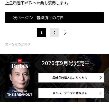
上皇后陛下が作った曲も演奏します。
次ページ ＞
音楽漬けの毎日
1
2
文＝なかのかおり
2026年9月号発売中
最新号の購入はこちらから
メンバーシップに登録する