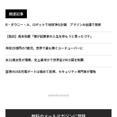
関連記事
R・ダウニー・Jr、ロボットで地球浄化計画 アマゾンAI会議で発表
【独白】長友佑都「僕が起業家の人生を歩もうと思ったワケ」
年収25億円の7歳児、世界で最も稼ぐユーチューバーに
米21歳女性が偉業、史上最年少で世界全196カ国を制覇
空港のUSB充電ポートは極めて危険、セキュリティ専門家が警告
advertisement
無料のメールマガジンに登録