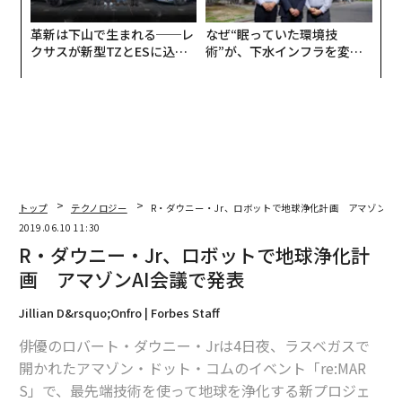
革新は下山で生まれる──レ
なぜ“眠っていた環境技
クサスが新型TZとESに込め
術”が、下水インフラを変え
た「DISCOVER」の哲学
たのか──産総研×月島JFE
アクアソリューションの10年
トップ
テクノロジー
R・ダウニー・Jr、ロボットで地球浄化計画 アマゾンAI
2019.06.10 11:30
R・ダウニー・Jr、ロボットで地球浄化計
画 アマゾンAI会議で発表
Jillian D&rsquo;Onfro | Forbes Staff
俳優のロバート・ダウニー・Jrは4日夜、ラスベガスで
開かれたアマゾン・ドット・コムのイベント「re:MAR
S」で、最先端技術を使って地球を浄化する新プロジェ