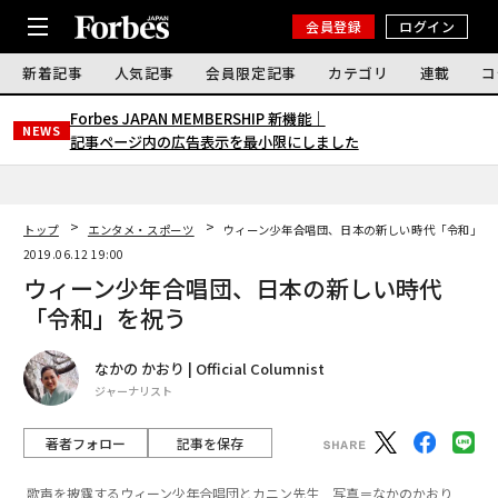
会員登録
ログイン
新着記事
人気記事
会員限定記事
カテゴリ
連載
コ
Forbes JAPAN MEMBERSHIP 新機能｜
NEWS
記事ページ内の広告表示を最小限にしました
トップ
エンタメ・スポーツ
ウィーン少年合唱団、日本の新しい時代「令和」を
2019.06.12 19:00
ウィーン少年合唱団、日本の新しい時代
「令和」を祝う
なかの かおり | Official Columnist
ジャーナリスト
著者フォロー
記事を保存
歌声を披露するウィーン少年合唱団とカニン先生 写真＝なかのかおり