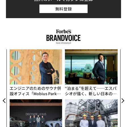
無料登録
目
の
ン
〜
金
個
ェ
エンジニアのためのサウナ併
“泊まる”を超えて──エスパ
設オフィス「Mobius Park」
シオが描く、新しい日本のラ
がオープン──タマディック
グジュアリー（前編）
が健康経営を徹底する理由