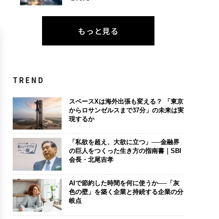
もっと見る
TREND
スペースXは海外出張も変える？ 「東京
からロサンゼルスまで37分」の未来は実
現するか
「私欲を超え、大欲に立つ」──金融界
の巨人をつくった生き方の指南書｜SBI
会長・北尾吉孝
AIで節約した時間を何に使うか──「灰
色の壁」を築く企業と持続する企業の分
岐点