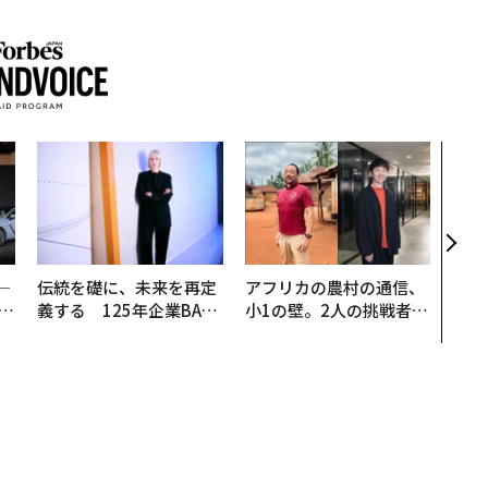
「老
創業
カク
る、
─
伝統を礎に、未来を再定
アフリカの農村の通信、
E
義する 125年企業BAT
小1の壁。2人の挑戦者が
が挑むスモークレスな未
手にした「次なる武器」
来