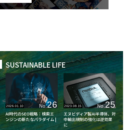
SUSTAINABLE LIFE
26
25
No.
No.
2026.01.10
2023.08.15
AI時代のSEO戦略：検索エ
エヌビディア製AI半導体、対
ンジンの新たなパラダイム |
中輸出規制の強化は逆効果
に