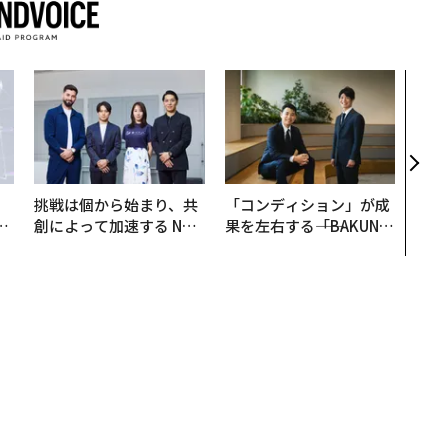
目先
年後
─ア
支援
挑戦は個から始まり、共
「コンディション」が成
は
創によって加速する NOR
果を左右する――「BAKUN
ク
QAIN JAPAN 特別座談会
E」のTENTIALが支える
れ
「挑戦者の明日」
I