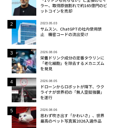
ラー、取得原価割れで約165億円のビ
ットコインを売却
2023.05.03
サムスン、ChatGPTの社内使用禁
止 機密コードの流出受け
2026.08.06
栄養ドリンク成分の定番タウリンに
「老化細胞」を除去するメカニズム
を発見
2026.08.05
ドローンからロボットが降下、ウク
ライナが世界初の「無人空挺強襲」
を遂行
2026.08.06
思わず吹き出す「かわいさ」、世界
最高のペット写真賞2026入選作品