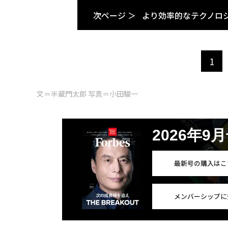
次ページ ＞
より効率的なテクノロ
1
文＝半蔵門太郎 写真＝小田駿一
2026年9
最新号の購入はこ
メンバーシップに