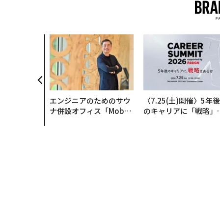
エンジニアのためのサウ
〈7.25(土)開催〉5年後
ナ併設オフィス「Mobiu
のキャリアに「戦略」
s Park」がオープン──
あるか。トップエグゼ
タマディックが健康経営
ティブのキャリアに触
を徹底する理由
る1日│CAREER SUMM
T 2026