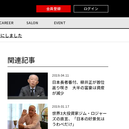
会員登録
ログイン
CAREER
SALON
EVENT
限にしました
関連記事
2019.04.11
日本長者番付、柳井正が首位
返り咲き 大半の富豪は資産
が減少
2019.01.17
世界3大投資家ジム・ロジャー
ズの直言、「日本の好景気は
うわべだけ」