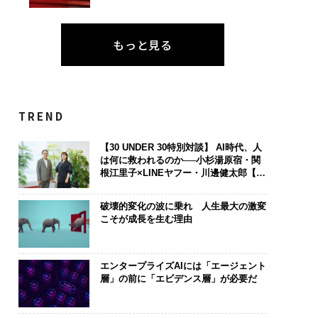
もっと見る
TREND
【30 UNDER 30特別対談】 AI時代、人
は何に救われるのか──小杉湯原宿・関
根江里子×LINEヤフー・川邊健太郎【後
編】
破壊的変化の波に乗れ 人生最大の激変
こそが成長を生む理由
エンタープライズAIには「エージェント
層」の前に「エビデンス層」が必要だ