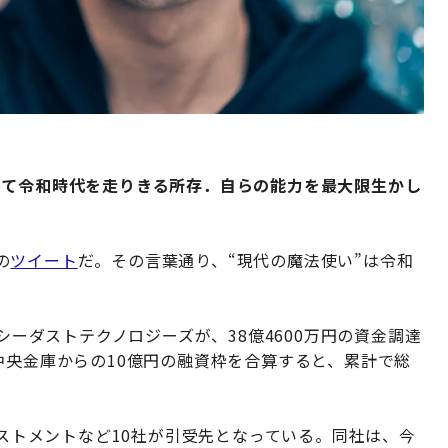
って令和時代を走りきる所存．自らの能力を最大限生かし
の
ツイート
だ。その言葉通り、“現代の魔法使い”は令和
クシーダストテクノロジーズが、38億4600万円の資金調達
中央金庫からの10億円の融資枠を合算すると、累計で総
ベストメントなど10社が引受先となっている。同社は、今