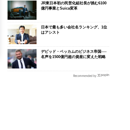
JR東日本初の民営化組社長が挑む6100
億円事業とSuica変革
日本で最も多い会社名ランキング、1位
はアシスト
デビッド・ベッカムのビジネス帝国──
名声を1500億円超の資産に変えた戦略
Recommended by