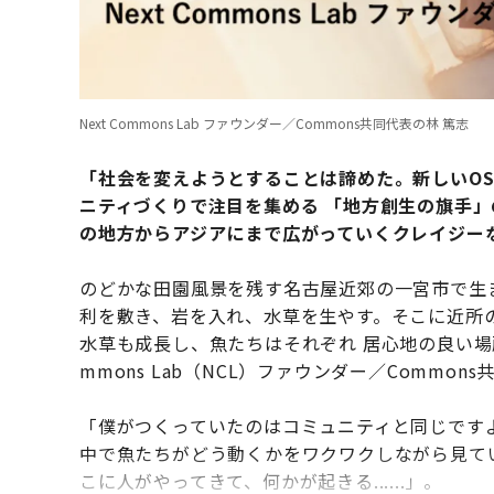
Next Commons Lab ファウンダー／Commons共同代表の林 篤志
「社会を変えようとすることは諦めた。新しいO
ニティづくりで注目を集める 「地方創生の旗手
の地方からアジアにまで広がっていくクレイジー
のどかな田園風景を残す名古屋近郊の一宮市で生
利を敷き、岩を入れ、水草を生やす。そこに近所
水草も成長し、魚たちはそれぞれ 居心地の良い場所
mmons Lab（NCL）ファウンダー／Commo
「僕がつくっていたのはコミュニティと同じです
中で魚たちがどう動くかをワクワクしながら見て
こに人がやってきて、何かが起きる......」。