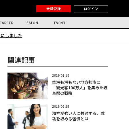
会員登録
ログイン
CAREER
SALON
EVENT
限にしました
関連記事
2019.01.13
空港も港もない地方都市に
「観光客100万人」を集めた岐
阜県の戦略
2018.09.25
精神が強い人に共通する、成
功を収める習慣とは