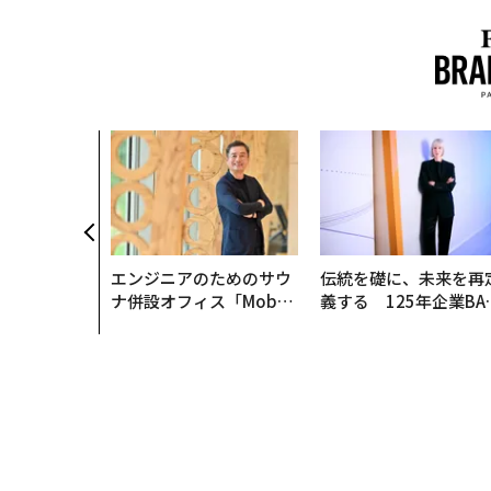
エンジニアのためのサウ
伝統を礎に、未来を再
ナ併設オフィス「Mobiu
義する 125年企業BA
s Park」がオープン──
が挑むスモークレスな
タマディックが健康経営
来
を徹底する理由