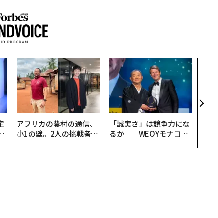
挑戦
創に
QAI
定
アフリカの農村の通信、
「誠実さ」は競争力にな
T
小1の壁。2人の挑戦者が
るか──WEOYモナコで
未
手にした「次なる武器」
見た、くら寿司の経営哲
学