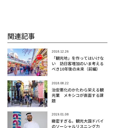
関連記事
2018.12.26
「観光地」を作ってはいけな
い 訪日客増加のいま考える
べき10年後の未来（前編）
2018.08.22
治安悪化のかたわら栄える観
光業 メキシコが直面する課
題
2019.01.08
緻密すぎる。観光大国ドバイ
のソーシャルリスニング力