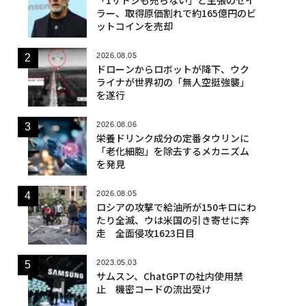
ラー、取得原価割れで約165億円のビ
ットコインを売却
2026.08.05
ドローンからロボットが降下、ウク
ライナが世界初の「無人空挺強襲」
を遂行
2026.08.06
栄養ドリンク成分の定番タウリンに
「老化細胞」を除去するメカニズム
を発見
2026.08.05
ロシアの攻撃で給油所が150キロにわ
たり全滅、ウは米国の引き寄せに奔
走 全面侵攻1623日目
2023.05.03
サムスン、ChatGPTの社内使用禁
止 機密コードの流出受け