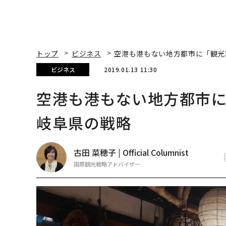
トップ
ビジネス
空港も港もない地方都市に「観光
ビジネス
2019.01.13 11:30
空港も港もない地方都市に
岐阜県の戦略
古田 菜穂子 | Official Columnist
国際観光戦略アドバイザー