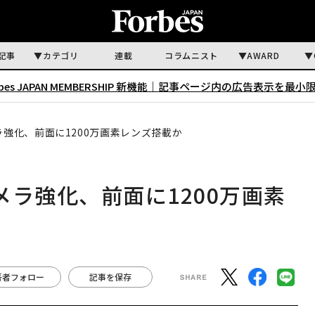
記事
カテゴリ
連載
コラムニスト
AWARD
rbes JAPAN MEMBERSHIP 新機能｜
記事ページ内の広告表示を最小
メラ強化、前面に1200万画素レンズ搭載か
カメラ強化、前面に1200万画素
著者フォロー
記事を保存