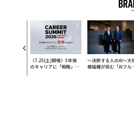
〈7.25(土)開催〉5年後
〜決断する人のAI〜大
のキャリアに「戦略」は
模組織が挑む「AIフル
あるか。トップエグゼク
装」“使う”企業から“
ティブのキャリアに触れ
く”企業へ【NTTドコ
る1日│CAREER SUMMI
ビジネス×PwC】
T 2026