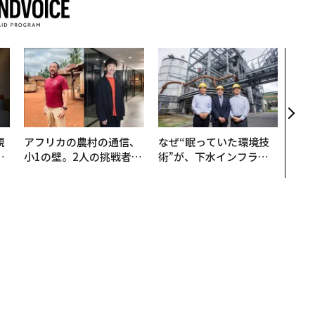
AI
なく
Spo
ow 
くり
規
アフリカの農村の通信、
なぜ“眠っていた環境技
実
小1の壁。2人の挑戦者が
術”が、下水インフラを
動
手にした「次なる武器」
変えたのか──産総研×
モ
月島JFEアクアソリュー
ションの10年