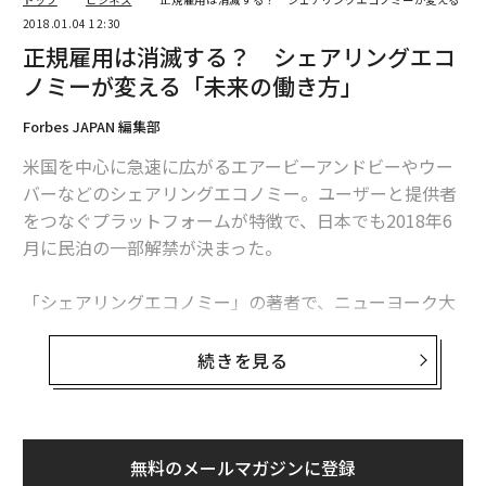
2018.01.04 12:30
正規雇用は消滅する？ シェアリングエコ
ノミーが変える「未来の働き方」
Forbes JAPAN 編集部
米国を中心に急速に広がるエアービーアンドビーやウー
バーなどのシェアリングエコノミー。ユーザーと提供者
をつなぐプラットフォームが特徴で、日本でも2018年6
月に民泊の一部解禁が決まった。
「シェアリングエコノミー」の著者で、ニューヨーク大
学スターン・スクールのアルン・スンドララジャン教授
はシェアリングエコノミーや他のイノベーションによっ
続きを見る
て将来の働き方が大きく変わると予想する。同教授にシ
ェアリングエコンミーと働き方の未来について伺った。
（
前回の記事はこちら
）
無料のメールマガジンに登録