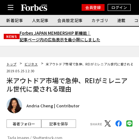
会員登録
ログイン
新着記事
人気記事
会員限定記事
カテゴリ
連載
コ
Forbes JAPAN MEMBERSHIP 新機能｜
NEWS
記事ページ内の広告表示を最小限にしました
トップ
ビジネス
米アウトドア市場で急伸、REIがミレニアル世代に愛される理
2019.05.25 12:30
米アウトドア市場で急伸、REIがミレニア
ル世代に愛される理由
Andria Cheng | Contributor
著者フォロー
記事を保存
Tada Images / Shutterstock.com