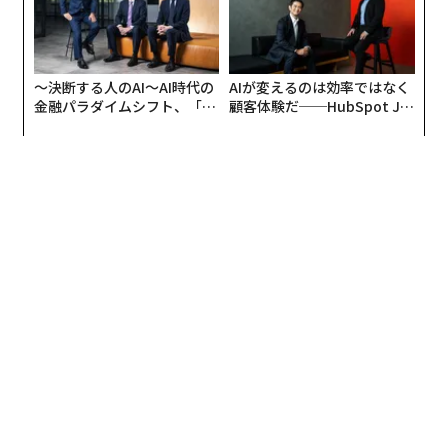
〜決断する人のAI〜AI時代の
AIが変えるのは効率ではなく
金融パラダイムシフト、「超
顧客体験だ──HubSpot Ja
個別化」の核心 【MUFG×ウ
panが語る「Grow Better」
ェルスナビ×PwC】
な組織のつくり方