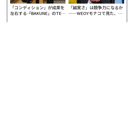
システムがワークフローを出し、正規スタッフとフリー
「コンディション」が成果を
「誠実さ」は競争力になるか
ランスを使った場合のどちらの費用が少なくなるか弾き
左右する――「BAKUNE」のTEN
──WEOYモナコで見た、く
出してくれます。このシステムによって、複雑な組織で
TIALが支える「挑戦者の明
ら寿司の経営哲学
も簡単にオンデマンドの労働者を使えるようになりまし
日」
た。
多くの企業がフリーランスやオンデマンドの労働者を使
うようになっています。同じ時に同じ場所で仕事をする
システムはリモートワークには馴染みません。しかしシ
ステムを変えて、シェアリングエコノミーを導入すれ
ば、リモートワークも定着すると思います。
ーフリーランスの普及に関して、日本では会社の副職禁
止規定の問題もあります。
会社に規定を変えろというのは困難です。一つの解決策
は、政府が会社の副職禁止規定を禁止することです。で
も時間はかかります。