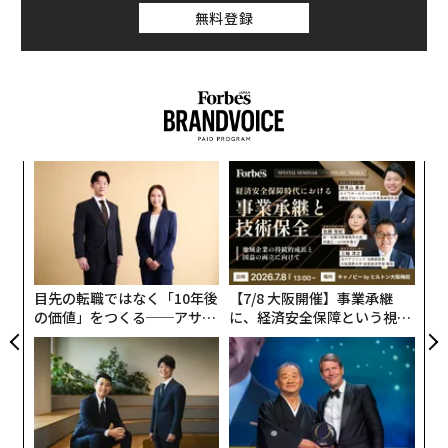
ー日本では働き方改革を推し進めようとしています。シ
無料登録
ェアリングエコノミーの普及で日本の働き方はどのよう
に変わっていくでしょうか。
シェアリングエコノミーが一般的になると、在宅勤務な
どのリモートワークが自然に受け入れられるようになる
でしょう。特にオンデマンドの労働を提供するプラット
〜
フォームにとって、リモートワークは根本となる働き方
織
です。フリーランスのプラットフォームが普及すれば、
う
A
企業も変化するでしょう。
T
顧客
pa
例えばニューヨークタイムズでは、プロジェクト・マネ
な
目先の転職ではなく「10年後
【7/8 大阪開催】事業承継
ジャーが正規・非正規・フリーランスに関係なく様々な
の価値」をつくる──アサイ
に、経済安全保障という視点
人をシームレスに使ってプロジェクトができる新しいシ
ンの長期伴走型支援とは
が加わるとき──経営者が問
ステムを始めました。この日には3人のカメラマン、2人
われる新たな判断軸
の動画撮影者、3人のライターを使い、その数日後は3人
の編集者と動画編集者を使う、といった具合です。