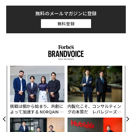
無料のメールマガジンに登録
無料登録
な
術
た
ア
ア
の
た
挑戦は個から始まり、共創に
内製化こそ、コンサルティン
よって加速する NORQAIN JA
グの本質だ レバレジーズが
PAN 特別座談会
実践する、次世代ファームの
全貌