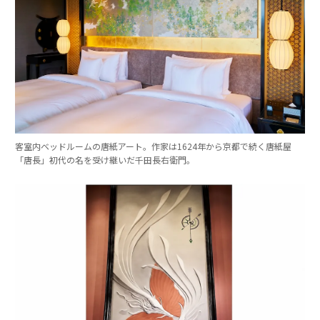
客室内ベッドルームの唐紙アート。作家は1624年から京都で続く唐紙屋
「唐長」初代の名を受け継いだ千田長右衛門。