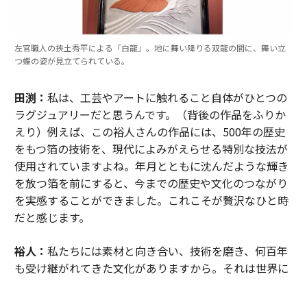
左官職人の挾土秀平による「白龍」。地に舞い降りる双龍の間に、舞い立
つ蝶の姿が見立てられている。
田渕：
私は、工芸やアートに触れること自体がひとつの
ラグジュアリーだと思うんです。（背後の作品をふりか
えり）例えば、この裕人さんの作品には、500年の歴史
をもつ箔の技術を、現代によみがえらせる特別な技法が
使用されていますよね。年月とともに沈んだような輝き
を放つ箔を前にすると、今までの歴史や文化のつながり
を実感することができました。これこそが贅沢なひと時
だと感じます。
裕人：
私たちには素材と向き合い、技術を磨き、何百年
も受け継がれてきた文化がありますから。それは世界に
誇れる価値だと思います。