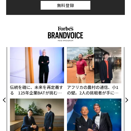
無料登録
目
の
ン
〈7
ャ
ト
リア
伝統を礎に、未来を再定義す
アフリカの農村の通信、小1
UM
る 125年企業BATが挑むス
の壁。2人の挑戦者が手にし
モークレスな未来
た「次なる武器」