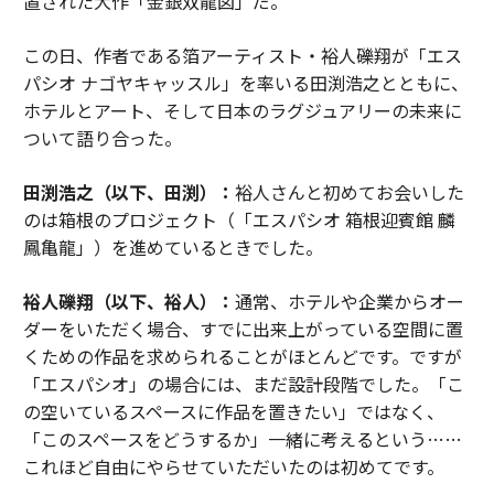
置された大作「金銀双龍図」だ。
この日、作者である箔アーティスト・裕人礫翔が「エス
パシオ ナゴヤキャッスル」を率いる田渕浩之とともに、
ホテルとアート、そして日本のラグジュアリーの未来に
ついて語り合った。
田渕浩之（以下、田渕）：
裕人さんと初めてお会いした
のは箱根のプロジェクト（「エスパシオ 箱根迎賓館 麟
鳳亀龍」）を進めているときでした。
裕人礫翔（以下、裕人）：
通常、ホテルや企業からオー
ダーをいただく場合、すでに出来上がっている空間に置
くための作品を求められることがほとんどです。ですが
「エスパシオ」の場合には、まだ設計段階でした。「こ
の空いているスペースに作品を置きたい」ではなく、
「このスペースをどうするか」一緒に考えるという……
これほど自由にやらせていただいたのは初めてです。