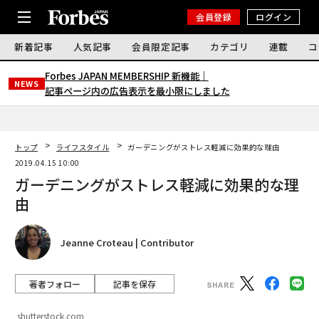
会員登録
ログイン
新着記事
人気記事
会員限定記事
カテゴリ
連載
コ
Forbes JAPAN MEMBERSHIP 新機能｜
NEWS
記事ページ内の広告表示を最小限にしました
トップ
ライフスタイル
ガーデニングがストレス軽減に効果的な理由
2019.04.15 10:00
ガーデニングがストレス軽減に効果的な理
由
Jeanne Croteau | Contributor
著者フォロー
記事を保存
shutterstock.com