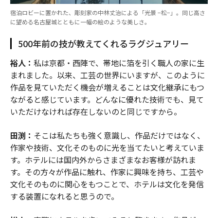
宿泊ロビーに置かれた、彫刻家の中林丈治による「光景 −松−」。同じ高さ
に望める名古屋城とともに一幅の絵のような美しさ。
500年前の技が教えてくれるラグジュアリー
裕人：
私は京都・西陣で、帯地に箔を引く職人の家に生
まれました。以来、工芸の世界にいますが、このように
作品を見ていただく機会が増えることは文化継承にもつ
ながると感じています。どんなに優れた技術でも、見て
いただけなければ存在しないのと同じですから。
田渕：
そこは私たちも強く意識し、作品だけではなく、
作家や技術、文化そのものに光を当てたいと考えていま
す。ホテルには国内外からさまざまなお客様が訪れま
す。その方々が作品に触れ、作家に興味を持ち、工芸や
文化そのものに関心をもつことで、ホテルは文化を発信
する装置になれると思うので。