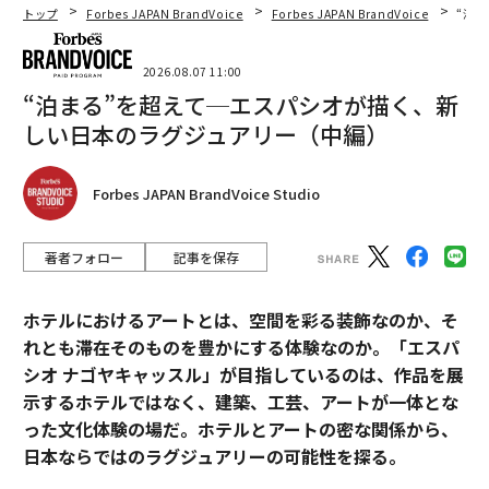
トップ
Forbes JAPAN BrandVoice
Forbes JAPAN BrandVoice
“泊
2026.08.07 11:00
“泊まる”を超えて─エスパシオが描く、新
しい日本のラグジュアリー（中編）
Forbes JAPAN BrandVoice Studio
著者フォロー
記事を保存
ホテルにおけるアートとは、空間を彩る装飾なのか、そ
れとも滞在そのものを豊かにする体験なのか。「エスパ
シオ ナゴヤキャッスル」が目指しているのは、作品を展
示するホテルではなく、建築、工芸、アートが一体とな
った文化体験の場だ。ホテルとアートの密な関係から、
日本ならではのラグジュアリーの可能性を探る。