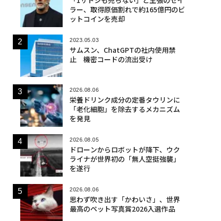
ラー、取得原価割れで約165億円のビ
ットコインを売却
2023.05.03
サムスン、ChatGPTの社内使用禁
止 機密コードの流出受け
2026.08.06
栄養ドリンク成分の定番タウリンに
「老化細胞」を除去するメカニズム
を発見
2026.08.05
ドローンからロボットが降下、ウク
ライナが世界初の「無人空挺強襲」
を遂行
2026.08.06
思わず吹き出す「かわいさ」、世界
最高のペット写真賞2026入選作品