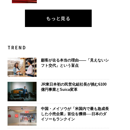
もっと見る
TREND
顧客が去る本当の理由——「見えないシ
フト交代」という盲点
JR東日本初の民営化組社長が挑む6100
億円事業とSuica変革
中国・メイソウが「米国内で最も急成長
した小売企業」首位を獲得──日本のダ
イソーもランクイン