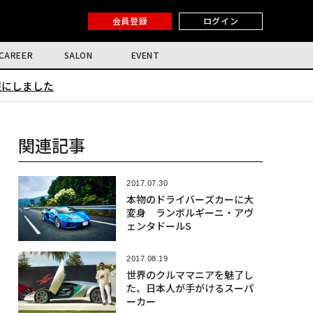
会員登録
ログイン
CAREER
SALON
EVENT
限にしました
関連記事
2017.07.30
本物のドライバーズカーに大
変身 ランボルギーニ・アヴ
ェンタドールS
2017.08.19
世界のクルママニアを魅了し
た、日本人が手がけるスーパ
ーカー