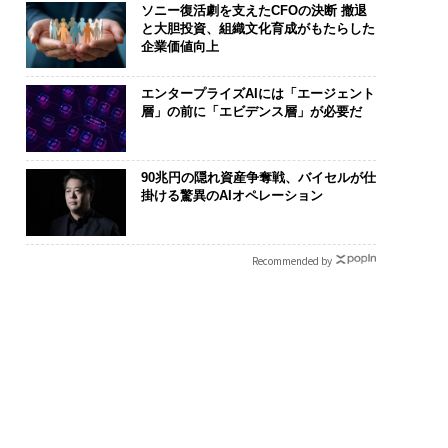
ソニー復活劇を支えたCFOの決断 撤退
と大胆投資、組織文化育成がもたらした
企業価値向上
エンタープライズAIには「エージェント
層」の前に「エビデンス層」が必要だ
90兆円の隠れ資産争奪戦、バイセルが仕
掛ける驚異のAIオペレーション
Recommended by