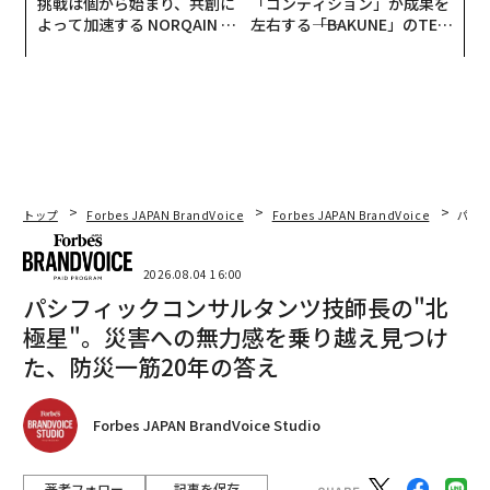
挑戦は個から始まり、共創に
「コンディション」が成果を
よって加速する NORQAIN JA
左右する――「BAKUNE」のTEN
PAN 特別座談会
TIALが支える「挑戦者の明
日」
トップ
Forbes JAPAN BrandVoice
Forbes JAPAN BrandVoice
パシ
2026.08.04 16:00
パシフィックコンサルタンツ技師長の"北
極星"。災害への無力感を乗り越え見つけ
た、防災一筋20年の答え
Forbes JAPAN BrandVoice Studio
著者フォロー
記事を保存