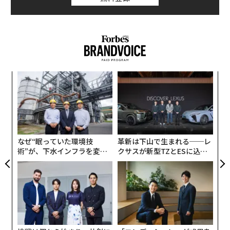
代の
エ
「超
設オ
×ウ
が
なく
ア
が
Ja
の
er」
た
なぜ“眠っていた環境技
革新は下山で生まれる──レ
術”が、下水インフラを変え
クサスが新型TZとESに込め
たのか──産総研×月島JFE
た「DISCOVER」の哲学
アクアソリューションの10年