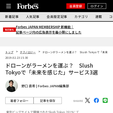
会員登録
ログイン
新着記事
人気記事
会員限定記事
カテゴリ
連載
コ
Forbes JAPAN MEMBERSHIP 新機能｜
NEWS
記事ページ内の広告表示を最小限にしました
トップ
テクノロジー
ドローンがラーメンを運ぶ？ Slush Tokyoで「未来を
2019.02.23 15:30
ドローンがラーメンを運ぶ？ Slush
Tokyoで「未来を感じた」サービス3選
野口 直希 | Forbes JAPAN編集部
著者フォロー
記事を保存
東京ビッグサイトで開催されたSlush Tokyo 2019にて