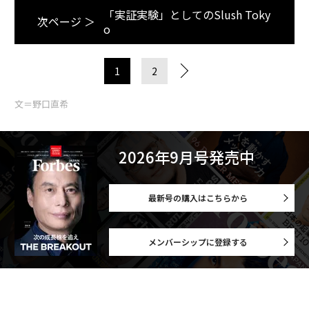
「実証実験」としてのSlush Toky
次ページ ＞
o
1
2
文＝野口直希
2026年9月号発売中
最新号の購入はこちらから
メンバーシップに登録する