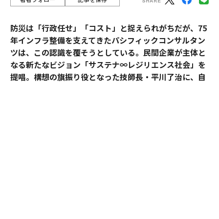
防災は「行政任せ」「コスト」と捉えられがちだが、75
年インフラ整備を支えてきたパシフィックコンサルタン
ツは、この認識を覆そうとしている。民間企業が主体と
なる新たなビジョン「サステナ∞レジリエンス社会」を
提唱。構想の旗振り役となった技師長・平川了治に、自
身の思いと共に、ビジョンの要諦を聞いた。
「防災は、企業にとって自分ごとになりきれずにい
る」。防災一筋20年、パシフィックコンサルタンツ技師
長・平川了治はこう切り出す。それは企業が防災に対し
て実効性と事業性その両方を見出せてこなかったから
だ、というのが平川の見立てだ。
BCP（事業継続計画）を整えていても、それは「もしも
の備え」という有事限定の発想にとどまり、平時の事業
戦略とは切り離されて語られがちだった。有事のみの防