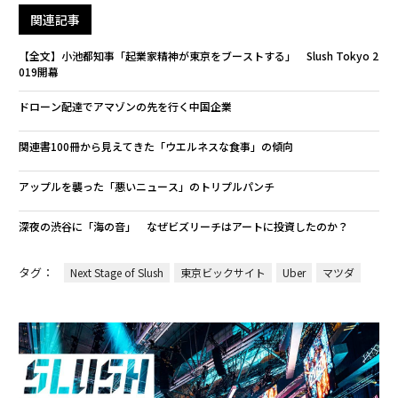
関連記事
【全文】小池都知事「起業家精神が東京をブーストする」 Slush Tokyo 2
019開幕
ドローン配達でアマゾンの先を行く中国企業
関連書100冊から見えてきた「ウエルネスな食事」の傾向
アップルを襲った「悪いニュース」のトリプルパンチ
深夜の渋谷に「海の音」 なぜビズリーチはアートに投資したのか？
タグ：
Next Stage of Slush
東京ビックサイト
Uber
マツダ