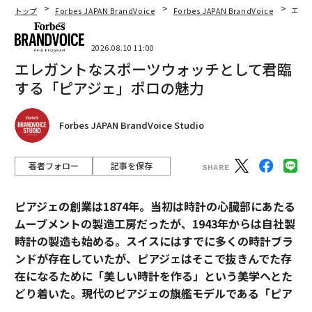
トップ
Forbes JAPAN BrandVoice
Forbes JAPAN BrandVoice
エレ
2026.08.10 11:00
エレガントなスポーツウォッチとして君臨
する「ピアジェ」ポロの魅力
Forbes JAPAN BrandVoice Studio
著者フォロー
記事を保存
ピアジェの創業は1874年。当初は時計の心臓部にあたる
ムーブメントの製造工房だったが、1943年からは自社製
時計の製造も始める。スイスにはすでに多くの時計ブラ
ンドが存在していたが、ピアジェはそこで抜きんでた存
在になるために「美しい時計を作る」という美学へとた
どり着いた。現代のピアジェの旗艦モデルである「ピア
ジェ ポロ」は、美学を貫いたピアジェの歴史と、その魅