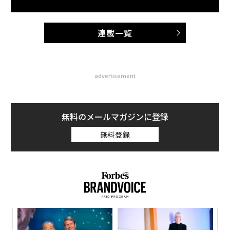
連載一覧
advertisement
無料のメールマガジンに登録
無料登録
創に
ア
 JA
の