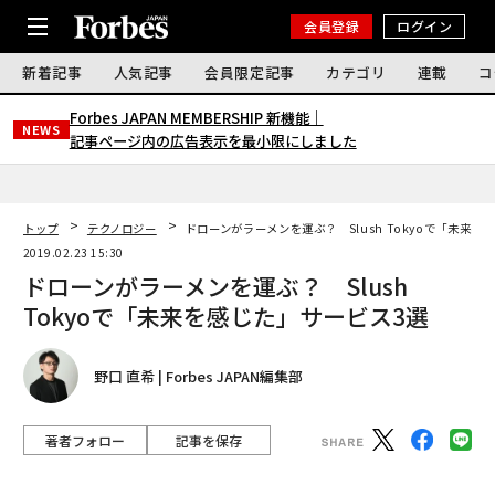
会員登録
ログイン
新着記事
人気記事
会員限定記事
カテゴリ
連載
コ
Forbes JAPAN MEMBERSHIP 新機能｜
NEWS
記事ページ内の広告表示を最小限にしました
トップ
テクノロジー
ドローンがラーメンを運ぶ？ Slush Tokyoで「未来を
2019.02.23 15:30
ドローンがラーメンを運ぶ？ Slush
Tokyoで「未来を感じた」サービス3選
野口 直希 | Forbes JAPAN編集部
著者フォロー
記事を保存