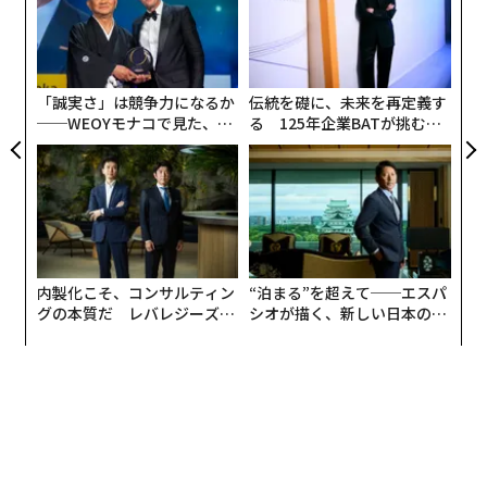
た
〜
金
個
ェ
「誠実さ」は競争力になるか
伝統を礎に、未来を再定義す
──WEOYモナコで見た、く
る 125年企業BATが挑むス
ら寿司の経営哲学
モークレスな未来
内製化こそ、コンサルティン
“泊まる”を超えて──エスパ
グの本質だ レバレジーズが
シオが描く、新しい日本のラ
実践する、次世代ファームの
グジュアリー（前編）
全貌