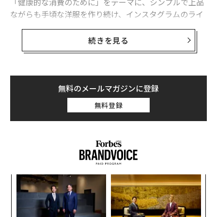
「健康的な消費のために」をテーマに、シンプルで上品
ながらも手頃な洋服を作り続け、インスタグラムのライ
ブ配信を通じて販売した商品は即完売する人気ぶりだ。
続きを見る
ブランドを手がける28歳のデザイナー 高坂マール氏は別
の会社で正社員として働くかたわら、兼業で洋服を作っ
ている。2016年にブランドをスタートし、昨年12月には
売上が月間1000万円を超えたというから驚きだ。
無料のメールマガジンに登録
無料登録
ナ併
「
k」
3
ック
C
革
由
る
ク