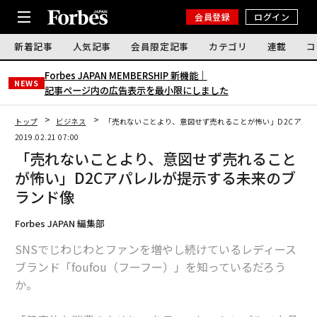
会員登録
ログイン
新着記事
人気記事
会員限定記事
カテゴリ
連載
コ
Forbes JAPAN MEMBERSHIP 新機能｜
NEWS
記事ページ内の広告表示を最小限にしました
トップ
ビジネス
「売れないことより、意図せず売れることが怖い」D2Cアパ
2019.02.21 07:00
「売れないことより、意図せず売れること
が怖い」D2Cアパレルが提示する未来のブ
ランド像
Forbes JAPAN 編集部
SNSでじわじわとファンを増やし続けているレディース
ブランド「foufou（フーフー）」を知っているだろう
か。