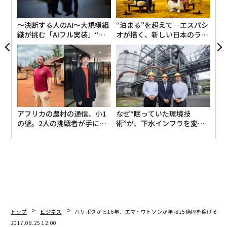
た「
〜決断する人のAI〜大規模組
“泊まる”を超えて─エスパシ
織が挑む「AIフル実装」“使
オが描く、新しい日本のラグ
う”企業から“動く”企業へ【N
ジュアリー（中編）
foufouデザイナー 高坂マール氏
TTドコモビジネス×PwC】
しかし、趣味の延長で洋服を作って販売するクリエイタ
ーは星の数ほどいる。なぜ「foufou」は兼業ながらも10
00万円もの売上をあげることに成功したのだろうか。2
月初旬、彼がSNSで配信する動画コンテンツを撮影する
アフリカの農村の通信、小1
なぜ“眠っていた環境技
ために大阪にある提携先の工場を訪れるというので、同
の壁。2人の挑戦者が手にし
術”が、下水インフラを変え
た「次なる武器」
たのか──産総研×月島JFE
行して彼の思想を覗くことにした。
アクアソリューションの10年
新・ファストファッションを目指して
高坂は大学でヨーロッパ芸術を専攻していたとき、仲間
がみな就職活動に取り組む中で「自分には何ひとつやり
たいことが見つからなかった」と当時を振り返る。そん
トップ
ビジネス
ハリポタから16年、エマ・ワトソンが年収15億円を稼げる理
な彼の人生を変えたのは「無印良品」でアルバイトをし
2017.08.25 12:00