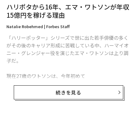
ハリポタから16年、エマ・ワトソンが年収
ていた時の先輩との会話だった。
15億円を稼げる理由
「多摩美術大学に通いながらグラフィックデザイナーを
Natalie Robehmed | Forbes Staff
している先輩が『無印良品』が好きすぎて土日だけアル
バイトをしていたんです。ある日、その先輩が『MAKER
「ハリーポッター」シリーズで世に出た若手俳優の多く
S 21世紀の産業革命が始まる』という本を教えてくれ
がその後のキャリア形成に苦戦している中、ハーマイオ
て。『君は頭が切れるから、これからの時代にモノ作り
ニー・グレンジャー役を演じたエマ・ワトソンは上り調
をすべきだ』と言ってくれたんです」。
子だ。
その後、高坂はアパレル企業で生産管理などの仕事をし
現在27歳のワトソンは、今年初めて
ながら、先輩の紹介もあって、週4日、文化服装学院の
フォーブスの「世界で最も稼ぐ女優」
ベスト10にランク
夜間に3年間通った。会社で大量生産志向、学校ではア
イン。エイミー・アダムス、ケイト・ブランシェットな
続きを見る
ートピース志向という両極端の2つの側面に挟まれなが
どのベテラン勢を抜き、シャーリーズ・セロンと同額で
ら「僕は誰に何を届けたいのか」を考え続けた。一方
6位に輝いた。
で、消費者として純粋に洋服をたくさん買ってはSNSに
アップしてオシャレを楽しむ自分自身にも違和感を感じ
ワトソンの2016年6月から1年間の収入は、推計1400万
ていた。
ドル（約15億円）。その大半を、主演したディズニーの