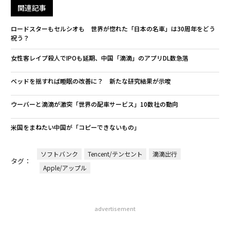
関連記事
ロードスターもセルシオも 世界が惚れた「日本の名車」は30周年をどう
祝う？
女性客レイプ殺人でIPOも延期、中国「滴滴」のアプリDL数急落
ベッドを揺すれば睡眠の改善に？ 新たな研究結果が示唆
ウーバーと滴滴が激突「世界の配車サービス」10数社の動向
米国をまねたい中国が「コピーできないもの」
ソフトバンク
Tencent/テンセント
滴滴出行
タグ：
Apple/アップル
advertisement