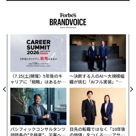
“
シ
グ
ア
の
た
〈7.25(土)開催〉5年後のキ
〜決断する人のAI〜大規模組
ャリアに「戦略」はあるか。
織が挑む「AIフル実装」“使
トップエグゼクティブのキャ
う”企業から“動く”企業へ【N
リアに触れる1日│CAREER S
TTドコモビジネス×PwC】
UMMIT 2026
パシフィックコンサルタンツ
目先の転職ではなく「10年後
技師長の"北極星"。災害への
の価値」をつくる──アサイ