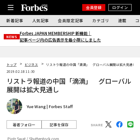
会員登録
ログイン
新着記事
人気記事
会員限定記事
カテゴリ
連載
コ
Forbes JAPAN MEMBERSHIP 新機能｜
NEWS
記事ページ内の広告表示を最小限にしました
トップ
ビジネス
リストラ報道の中国「滴滴」 グローバル展開は拡大見通し
2019.02.18 11:30
リストラ報道の中国「滴滴」 グローバル
展開は拡大見通し
Yue Wang | Forbes Staff
著者フォロー
記事を保存
Piotr Swat / Shutterstock.com