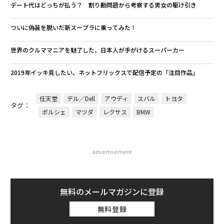
デート代はどっちが払う？ 割り勘問題から考察する男女の駆け引き
ついに偽装を脱いだ新スープラに乗ってみた！
世界のクルママニアを魅了した、日本人が手がけるスーパーカー
2019年イッキ見したい、ネットフリックスで配信予定の「注目作品」
任天堂
デル／Dell
アウディ
スバル
トヨタ
タグ：
ポルシェ
マツダ
レクサス
BMW
advertisement
無料のメールマガジンに登録
無料登録