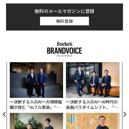
無料のメールマガジンに登録
無料登録
「
─
ら
内
グ
実
全
〜決断する人のAI〜大規模組
〜決断する人のAI〜AI時代の
織が挑む「AIフル実装」“使
金融パラダイムシフト、「超
う”企業から“動く”企業へ【N
個別化」の核心 【MUFG×ウ
TTドコモビジネス×PwC】
ェルスナビ×PwC】