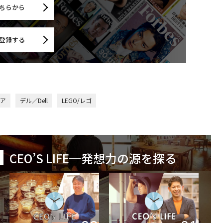
ちらから
登録する
ア
デル／Dell
LEGO/レゴ
CEO’S LIFE─発想力の源を探る