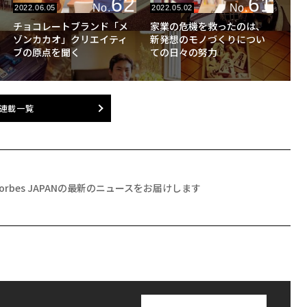
62
61
No.
No.
2022.06.05
2022.05.02
チョコレートブランド「メ
家業の危機を救ったのは、
ゾンカカオ」クリエイティ
新発想のモノづくりについ
ブの原点を聞く
ての日々の努力
連載一覧
Forbes JAPANの最新のニュースをお届けします