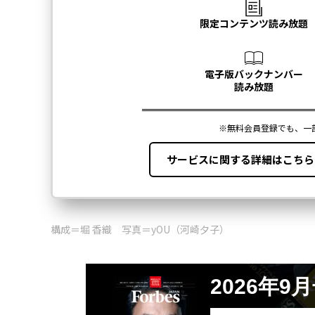
構成＝堀 香織 写真＝yOU（河崎夕子）
2026年9