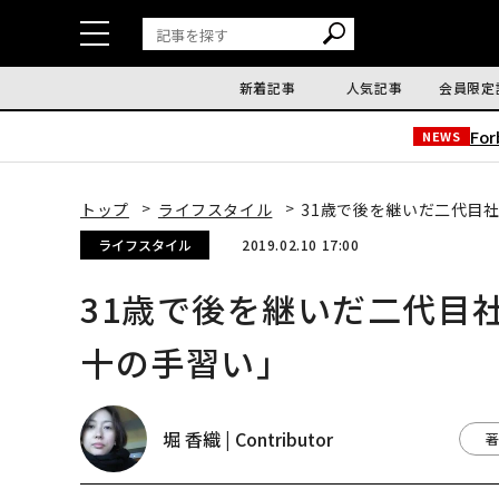
新着記事
人気記事
会員限定
Fo
NEWS
トップ
ライフスタイル
31歳で後を継いだ二代目
ライフスタイル
2019.02.10 17:00
31歳で後を継いだ二代目
十の手習い」
堀 香織 | Contributor
著