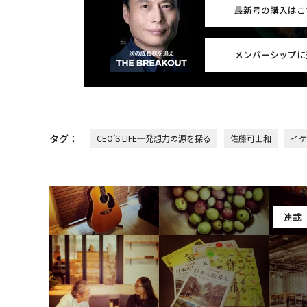
最新号の購入はこ
メンバーシップに
タグ：
CEO’S LIFE─発想力の源を探る
佐藤可士和
イケ
連載