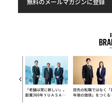
無料のメールマガジンに登録
「老舗は常に新しい」。
目先の転職ではなく「1
創業360年ＹＵＡＳＡと
年後の価値」をつくる
カクシンCEO田尻望が語
─アサインの長期伴走
る、AIを超える人の価値
支援とは