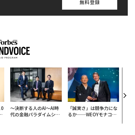
無料登録
伝統
義す
が挑
来
0
〜決断する人のAI〜AI時
「誠実さ」は競争力にな
─
代の金融パラダイムシフ
るか──WEOYモナコで
型
ト、「超個別化」の核心
見た、くら寿司の経営哲
【MUFG×ウェルスナビ
学
×PwC】