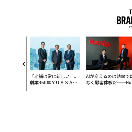
「老舗は常に新しい」。
AIが変えるのは効率で
創業360年ＹＵＡＳＡと
なく顧客体験だ──Hu
カクシンCEO田尻望が語
Spot Japanが語る「G
る、AIを超える人の価値
ow Better」な組織の
くり方