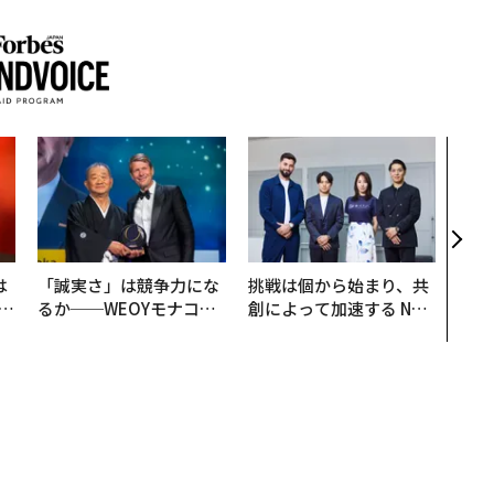
革新
─レ
Sに
R」
は
「誠実さ」は競争力にな
挑戦は個から始まり、共
b
るか──WEOYモナコで
創によって加速する NOR
r
見た、くら寿司の経営哲
QAIN JAPAN 特別座談会
つ
学