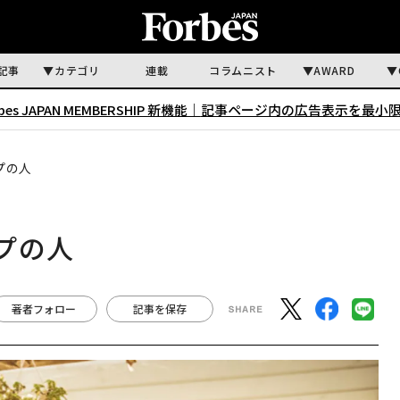
記事
カテゴリ
連載
コラムニスト
AWARD
rbes JAPAN MEMBERSHIP 新機能｜
記事ページ内の広告表示を最小
プの人
プの人
著者フォロー
記事を保存