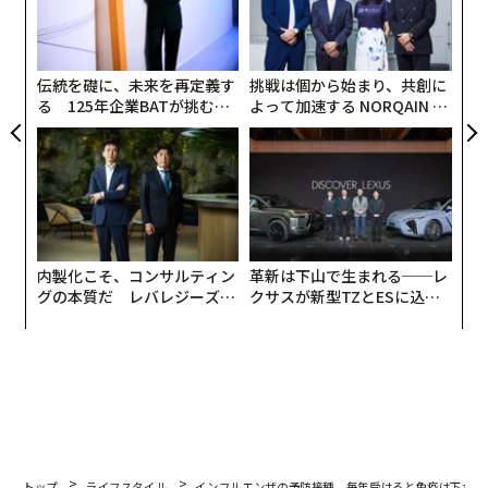
“
由
る
シ
グ
伝統を礎に、未来を再定義す
挑戦は個から始まり、共創に
る 125年企業BATが挑むス
よって加速する NORQAIN JA
モークレスな未来
PAN 特別座談会
内製化こそ、コンサルティン
革新は下山で生まれる──レ
グの本質だ レバレジーズが
クサスが新型TZとESに込め
実践する、次世代ファームの
た「DISCOVER」の哲学
全貌
トップ
ライフスタイル
インフルエンザの予防接種 毎年受けると免疫は下がる