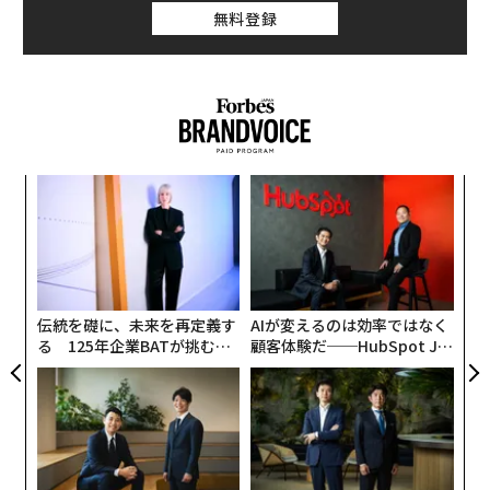
無料登録
もう一つの理由は、インフルエンザウイルスがまるでリ
アリティー番組のスターのように、毎年新たに現れては
去っていくことだ。ワクチンに入っており、予防効果が
発揮されるウイルスの種類が毎年異なるのもそのため
だ。
キ
な
か。
術
キャ
た
ア
R S
ア
の
た
伝統を礎に、未来を再定義す
AIが変えるのは効率ではなく
る 125年企業BATが挑むス
顧客体験だ──HubSpot Ja
モークレスな未来
panが語る「Grow Better」
な組織のつくり方