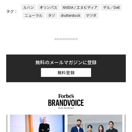
ルハン
オリンパス
NVIDIA / エヌビディア
デル／Dell
タグ：
ニューラル
タゾ
shutterstock
マツダ
advertisement
無料のメールマガジンに登録
無料登録
ナ併
「
k」
3
ック
C