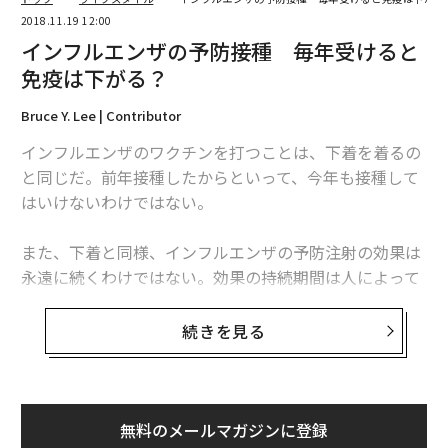
2018.11.19 12:00
インフルエンザの予防接種 毎年受けると
免疫は下がる？
Bruce Y. Lee | Contributor
インフルエンザのワクチンを打つことは、下着を着るの
と同じだ。前年接種したからといって、今年も接種して
はいけないわけではない。
また、下着と同様、インフルエンザの予防注射の効果は
永遠に続くわけではない。効果の持続期間は人によって
大きく異なるものの、場合によっては6カ月ほどで消え
てしまう。（それでも同じ下着を着ている期間よりはず
続きを見る
っと長いと言える）。生後6カ月未満の乳児と、予防接
種を受けてはいけない医学的理由（命を脅かすアレルギ
ーなど）がある場合は除き、インフルエンザの予防接種
を毎年受けなければいけない理由はここにある。
無料のメールマガジンに登録