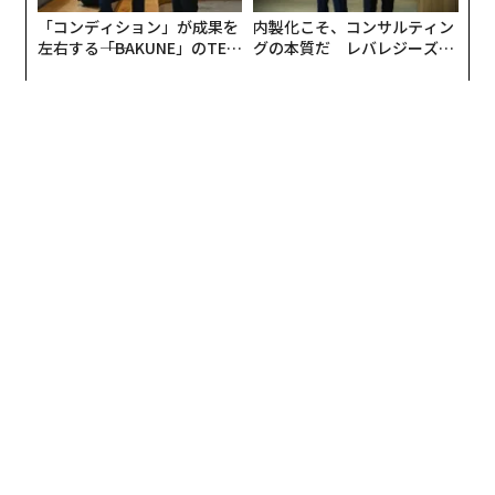
「コンディション」が成果を
内製化こそ、コンサルティン
左右する――「BAKUNE」のTEN
グの本質だ レバレジーズが
TIALが支える「挑戦者の明
実践する、次世代ファームの
日」
全貌
翻訳・編集＝出田静
2026年9月号発売中