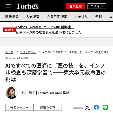
会員登録
ログイン
新着記事
人気記事
会員限定記事
カテゴリ
連載
コ
Forbes JAPAN MEMBERSHIP 新機能｜
NEWS
記事ページ内の広告表示を最小限にしました
トップ
テクノロジー
AIですべての医師に「匠の技」を、インフル検査も深層学
2019.01.22 11:30
AIですべての医師に「匠の技」を、インフ
ル検査も深層学習で──東大卒元救命医の
挑戦
石井 節子 | Forbes JAPAN編集部
著者フォロー
記事を保存