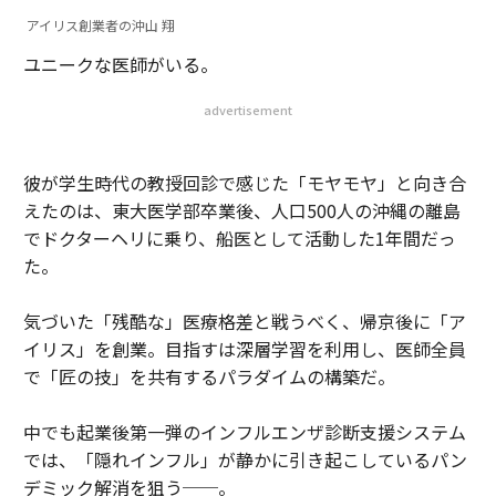
アイリス創業者の沖山 翔
ユニークな医師がいる。
advertisement
彼が学生時代の教授回診で感じた「モヤモヤ」と向き合
えたのは、東大医学部卒業後、人口500人の沖縄の離島
でドクターヘリに乗り、船医として活動した1年間だっ
た。
気づいた「残酷な」医療格差と戦うべく、帰京後に「ア
イリス」を創業。目指すは深層学習を利用し、医師全員
で「匠の技」を共有するパラダイムの構築だ。
中でも起業後第一弾のインフルエンザ診断支援システム
では、「隠れインフル」が静かに引き起こしているパン
デミック解消を狙う──。