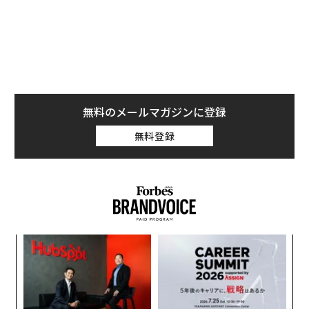
エンタープライズAIには、エージェント層の前にエビデ
ンス層が必要だ。
エージェント層は、レコードの更新、承認の回付、ドキ
ュメントの準備、次のステップの推奨といった「実行
（アクション）」を担う。一方、エビデンス層は、関連
する事実の収集、その出所の追跡、情報源間の矛盾の解
無料のメールマガジンに登録
消、そして人間とソフトウェアの双方に意思決定の信頼
無料登録
できる拠り所を提供するといった「グラウンディング
（根拠付け）」を担う。
エビデンス層がなければ、自動化は当てずっぽうと大差
ない。
業務ワークフローが見た目以上に難しい理由
果を
「
EN
3
コンシューマー向けAIでは、もっともらしい答えでたい
明
C
エ
る
てい事足りる。だがエンタープライズAIでは、もっとも
設オ
らしい答えが破滅的な結果を招くこともある。
が