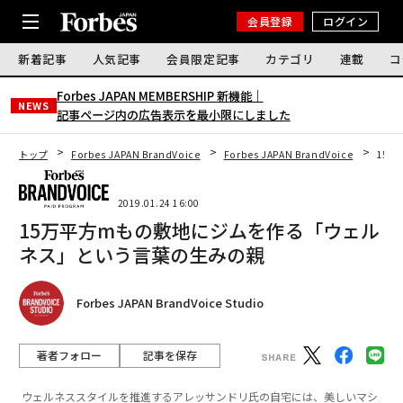
会員登録
ログイン
新着記事
人気記事
会員限定記事
カテゴリ
連載
コ
Forbes JAPAN MEMBERSHIP 新機能｜
NEWS
記事ページ内の広告表示を最小限にしました
トップ
Forbes JAPAN BrandVoice
Forbes JAPAN BrandVoice
15
2019.01.24 16:00
15万平方mもの敷地にジムを作る「ウェル
ネス」という言葉の生みの親
Forbes JAPAN BrandVoice Studio
著者フォロー
記事を保存
ウェルネススタイルを推進するアレッサンドリ氏の自宅には、美しいマシ