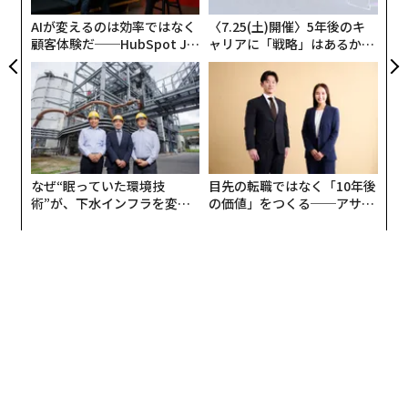
が
AIが変えるのは効率ではなく
〈7.25(土)開催〉5年後のキ
日常的な仕入先への支払いを例に取ろう。関連する事実
顧客体験だ──HubSpot Ja
ャリアに「戦略」はあるか。
は、請求書、発注書、受領書、特別条件を含む契約書、
panが語る「Grow Better」
トップエグゼクティブのキャ
な組織のつくり方
リアに触れる1日│CAREER S
承認メール、そして6カ月前に誰かがERPに残したメモに
UMMIT 2026
分散しているかもしれない。日々の業務では、買掛金担
当者は、これらの記録が食い違ったときにどの情報源を
信頼すべきかを把握している可能性が高い。発注書の価
格は正しいが、請求書の数量は一部分納を反映している
なぜ“眠っていた環境技
目先の転職ではなく「10年後
ことを知っている。この仕入先は必ず3日後に訂正版の
術”が、下水インフラを変え
の価値」をつくる──アサイ
請求書を送ってくることも知っている。
たのか──産総研×月島JFE
ンの長期伴走型支援とは
アクアソリューションの10年
AIシステムは、その文脈を提供するためのインフラを誰
かが構築しない限り、そうした背景を持ち合わせない。
エビデンス層は、あらゆる業務ワークフローの根底にあ
る次のような問いに答えるものだ。この項目において、
どのシステムが「真実のソース」となるのか。データが
最後に更新されたのはいつか。誰がどの権限に基づいて