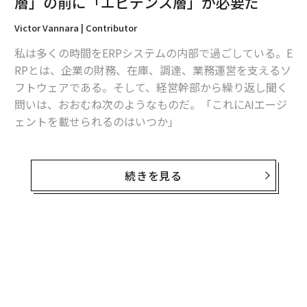
層」の前に「エビデンス層」が必要だ
Victor Vannara | Contributor
私は多くの時間をERPシステムの内部で過ごしている。E
RPとは、企業の財務、在庫、調達、業務運営を支えるソ
フトウェアである。そして、経営幹部から繰り返し聞く
問いは、おおむね次のようなものだ。「これにAIエージ
ェントを載せられるのはいつか」
これは最初に問うべき問いではない。
続きを見る
エージェントが有用ではないからではない。有用であ
る。仕訳を起案し、発注書を準備し、例外処理を回付で
きるソフトウェアは、バックオフィス部門の働き方を変
え得る。しかし、業務オペレーションにおいては、行動
できる能力よりも、その行動がなぜ正しかったのかを証
明できる能力の方が重要である。