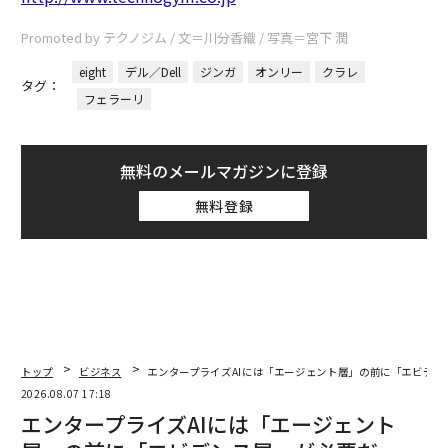
Promoted by テクノジム / 文＝川分香織 / 写真＝宮下 潤
eight
デル／Dell
ジンガ
オンリー
クラレ
タグ：
フェラーリ
無料のメールマガジンに登録
無料登録
トップ
ビジネス
エンタープライズAIには「エージェント層」の前に「エビデン
2026.08.07 17:18
エンタープライズAIには「エージェント