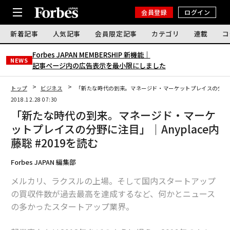
会員登録
ログイン
新着記事
人気記事
会員限定記事
カテゴリ
連載
コ
Forbes JAPAN MEMBERSHIP 新機能｜
NEWS
記事ページ内の広告表示を最小限にしました
トップ
ビジネス
「新たな時代の到来。マネージド・マーケットプレイスの分野に注目
2018.12.28 07:30
「新たな時代の到来。マネージド・マーケ
ットプレイスの分野に注目」｜Anyplace内
藤聡 #2019を読む
Forbes JAPAN 編集部
メルカリ、ラクスルの上場。そして国内スタートアップ
の買収件数が過去最高を達成するなど、何かとニュース
の多かったスタートアップ業界。