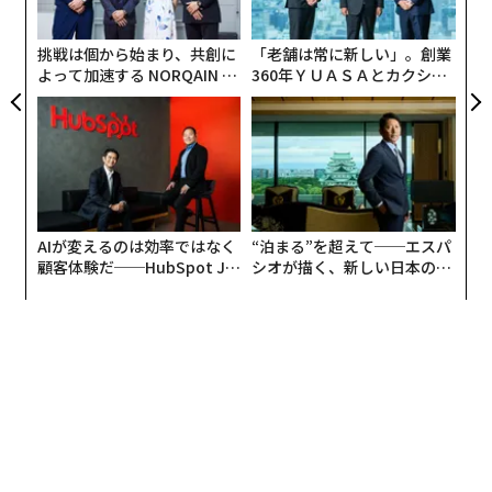
BessemerやCRVなどの米国トップティアのVC側から連
ら
絡がくるようになり、彼らから投資対象として見られて
挑戦は個から始まり、共創に
「老舗は常に新しい」。創業
いるという手応えを感じました。
よって加速する NORQAIN JA
360年ＹＵＡＳＡとカクシン
PAN 特別座談会
CEO田尻望が語る、AIを超え
創業してから2018年までは、共同創業者の田中とずっと
る人の価値
2人で悪戦苦闘を続けてきたことを考えると、2018年は
大きな変化のあった年でした。
新たな時代の到来。マネージド・マーケットプレイスの
AIが変えるのは効率ではなく
“泊まる”を超えて──エスパ
分野に注目
顧客体験だ──HubSpot Ja
シオが描く、新しい日本のラ
panが語る「Grow Better」
グジュアリー（前編）
──2019年、事業をどう成長させていきたいと考えてい
な組織のつくり方
ますか？
プロダクトの他都市・他国展開を進めていきたいです。
また、賃貸の定額制や、1つの契約で複数の拠点の賃貸
を利用できるCo-Rentingのようなコンセプトのプロダク