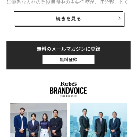
に優秀な人材の兵役期間中の主要任務が、IT分野、とく
advertisement
にサイバーセキュリティの研究開発であることはすでに
知られている。
続きを見る
同国の兵役システムは、サイバー攻撃に対する迎撃ソリ
ューション開発分野のスタートアップをインキュベート
しているともいえる。実際、国内サイバーセキュリティ
無料のメールマガジンに登録
分野でのスタートアップは2015年には81社、2016年に
無料登録
は83社にのぼったという。
「イスラエルのVC投資額はGDPベースで米国を抑え、世
界一位」というOECDのデータも、「起業大国」イスラ
エルを裏付けている。
な
そういった背景もあり、同国には技術力の高いベンチャ
術
ー企業が多い。そのため、イスラエルには近年、日本企
た
「
業による投資が急拡大している。日本貿易振興機構（ジ
ア
─
ェトロ）によると、イスラエル進出企業数は2017年、70
ら