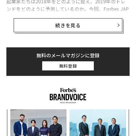
起業家たちは2018年をどのように捉え、2019年のトレ
ンドをどのように予測しているのか。今回、Forbes JAP
AN編集部は起業家に向けてアンケートを実施。2018年
の事業の手応え、そして2019年の展望を伺った。
続きを見る
米国トップティアのVC側から連絡がくる会社に成長
──2018年はどのような年だったでしょうか？ 今年を
無料のメールマガジンに登録
振り返ってみて、事業の手応を教えてください。
無料登録
2018年は、ベイエリア・シリコンバレーの会社としてス
タートを切ることができた年でした。米国の顧客を中心
に年間1億円以上の流通総額を達成。社員も創業者以外
は、現地か英語圏の人材を採用することができました。
な
また弊社のエンジェル投資家であるジェイソン・カラカ
術
ニス（Jason Calacanis）のサポートや、Co-Livingをは
た
「
じめとする不動産分野が注目を浴びていることもあり、
ア
─