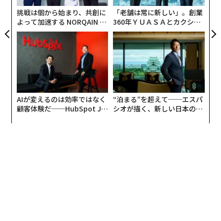
社を超えたという。
挑戦は個から始まり、共創に
「老舗は常に新しい」。創業
よって加速する NORQAIN JA
360年ＹＵＡＳＡとカクシン
中でもその2017年、田辺三菱製薬がバイオベンチャーの
PAN 特別座談会
CEO田尻望が語る、AIを超え
ニューロダーム社を1240億円で買収して話題になったこ
る人の価値
とは記憶に新しい。また、女性起業家アディ・タタルコ
が夫アロン・コーエンと創業し、2015年には日本でもサ
ービスを開始した「ハウズ（Houzz）」社の躍進など、
イスラエル女性の活躍にはみるべきものがある。
AIが変えるのは効率ではなく
“泊まる”を超えて──エスパ
顧客体験だ──HubSpot Ja
シオが描く、新しい日本のラ
イスラエルの社会起業家で、国内の起業家コミュニティ
panが語る「Grow Better」
グジュアリー（前編）
ー形成にも実績があり、「フォーブス・イスラエル」の
な組織のつくり方
コントリビューティング・ライターも務めていたツフィ
ット・ヘリング（Tzufit Herling）氏に、イスラエルと
日本の今後の関係について、またイスラエルの女性起業
家を取り巻く環境についてメールインタビューした。
「特殊部隊がサイバー起業家をインキュベートする」国
家的土壌の強み