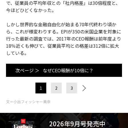
で、従業員の平均年収との「社内格差」は30倍程度と、
今ほどひどくなかった。
しかし世界的な金融自由化が始まる70年代終わり頃か
ら、これが様変わりする。EPIが350の米国企業を対象に
行った最新の調査では、2017年のCEO報酬は前年度より
18％近くも伸びて、従業員平均との格差は312倍に拡大
している。
次ページ ＞
なぜCEO報酬が10倍に？
1
2
3
文＝小出フィッシャー美奈
2026年9月号発売中