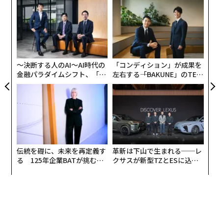
ナ併
パ
k」
技
ック
無
小1
挑
由
防
にし
よっ
PA
〜決断する人のAI〜AI時代の
「コンディション」が成果を
金融パラダイムシフト、「超
左右する――「BAKUNE」のTEN
個別化」の核心 【MUFG×ウ
TIALが支える「挑戦者の明
ェルスナビ×PwC】
日」
伝統を礎に、未来を再定義す
革新は下山で生まれる──レ
る 125年企業BATが挑むス
クサスが新型TZとESに込め
モークレスな未来
た「DISCOVER」の哲学