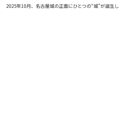
2025年10月、名古屋城の正面にひとつの“城”が誕生し
た。あの有名な金のシャチホコこそ冠してはいないが、
石組みの壁の上に、御殿風の建築が積み重ねられたさま
はまさに現代の城。長年、名古屋城を“金城”と呼び親し
んできた名古屋の人々も少なからず驚いたに違いない。
その“城”とは、「エスパシオ ナゴヤキャッスル」。大手
総合商社であり、医薬品・光学機器メーカーとしても知
られる興和が手がけたラグジュアリーホテルだ。
しかし、興和がホテルを手がけるとは少々意外な気もす
るが……同社で取締役専務執行役員としてホスピタリテ
ィ事業を統括する田渕浩之が語る。
「興和というと多くの方が『キューピーコーワ』や『バ
ンテリンコーワ』など医薬品のイメージをおもちかと思
いますが、その歴史は古く、1894年に名古屋で綿布問屋
として創業したことに遡ります。その後、海外へ駐在所