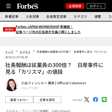
会員登録
ログイン
新着記事
人気記事
会員限定記事
カテゴリ
連載
コ
Forbes JAPAN MEMBERSHIP 新機能｜
NEWS
記事ページ内の広告表示を最小限にしました
トップ
ビジネス
社長報酬は従業員の300倍？ 日産事件に見る「カリスマ」の
2019.01.07 06:30
社長報酬は従業員の300倍？ 日産事件に
見る「カリスマ」の値段
小出フィッシャー 美奈 | Official Columnist
ジャーナリスト
著者フォロー
記事を保存
カルロス・ゴーン（2017年撮影、Getty Images）